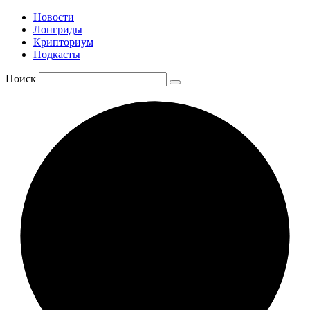
Новости
Лонгриды
Крипториум
Подкасты
Поиск