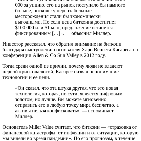
000 за унцию, его на рынок поступало бы намного
больше, поскольку нерентабельные
месторождения стали бы экономически
выгодными. Но если цена биткоина достигнет
$100 000 или $1 млн, предложение останется
фиксированным […]», — объяснил Миллер.
Инвестор рассказал, что обратил внимание на биткоин
благодаря выступлению основателя Xapo Венсеса Касареса на
конференции Allen & Co Sun Valley в 2012 году.
Тогда среди одной из причин, почему люди не владеют
первой криптовалютой, Касарес назвал непонимание
технологии и ее цели.
«Он сказал, что эта штука другая, что это новая
технология, которая, по сути, является цифровым
золотом, но лучше. Вы можете мгновенно
отправить его в любую точку мира бесплатно, а
активы нельзя конфисковать», — вспоминает
Миллер.
Основатель Miller Value считает, что биткоин — «страховка от
финансовой катастрофы, от инфляции и от ситуации, которую
мы видели во время пандемии». По его прогнозам, в течение