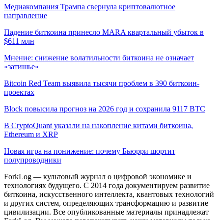
Медиакомпания Трампа свернула криптовалютное
направление
Падение биткоина принесло MARA квартальный убыток в
$611 млн
Мнение: снижение волатильности биткоина не означает
«затишье»
Bitcoin Red Team выявила тысячи проблем в 390 биткоин-
проектах
Block повысила прогноз на 2026 год и сохранила 9117 BTC
В CryptoQuant указали на накопление китами биткоина,
Ethereum и XRP
Новая игра на понижение: почему Бьюрри шортит
полупроводники
ForkLog — культовый журнал о цифровой экономике и
технологиях будущего. С 2014 года документируем развитие
биткоина, искусственного интеллекта, квантовых технологий
и других систем, определяющих трансформацию и развитие
цивилизации.
Все опубликованные материалы принадлежат