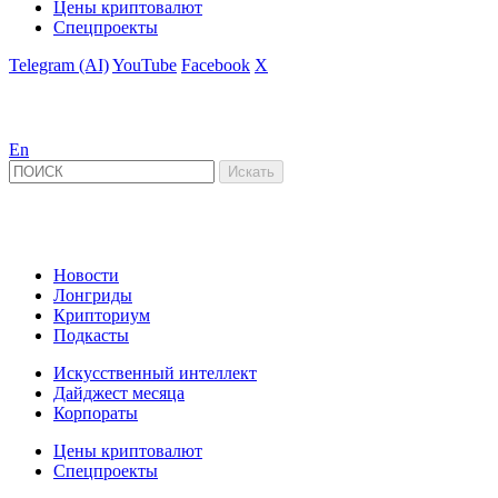
Цены криптовалют
Спецпроекты
Telegram (AI)
YouTube
Facebook
X
En
Новости
Лонгриды
Крипториум
Подкасты
Искусственный интеллект
Дайджест месяца
Корпораты
Цены криптовалют
Спецпроекты