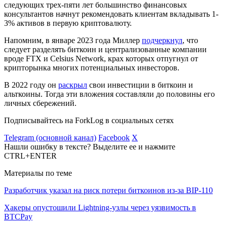
следующих трех-пяти лет большинство финансовых
консультантов начнут рекомендовать клиентам вкладывать 1-
3% активов в первую криптовалюту.
Напомним, в январе 2023 года Миллер
подчеркнул
, что
следует разделять биткоин и централизованные компании
вроде FTX и Celsius Network, крах которых отпугнул от
крипторынка многих потенциальных инвесторов.
В 2022 году он
раскрыл
свои инвестиции в биткоин и
альткоины. Тогда эти вложения составляли до половины его
личных сбережений.
Подписывайтесь на ForkLog в социальных сетях
Telegram (основной канал)
Facebook
X
Нашли ошибку в тексте? Выделите ее и нажмите
CTRL+ENTER
Материалы по теме
Разработчик указал на риск потери биткоинов из-за BIP-110
Хакеры опустошили Lightning-узлы через уязвимость в
BTCPay