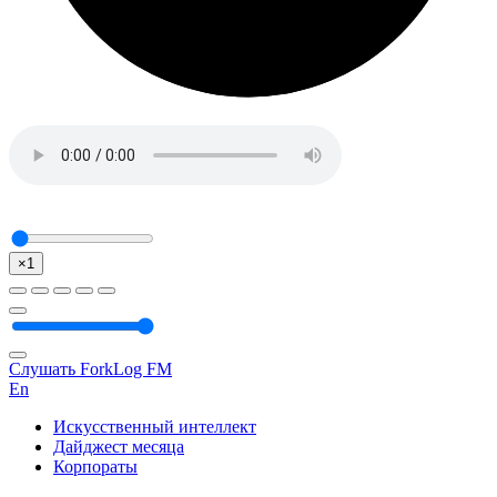
×1
Слушать ForkLog FM
En
Искусственный интеллект
Дайджест месяца
Корпораты