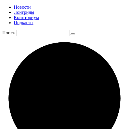
Новости
Лонгриды
Крипториум
Подкасты
Поиск