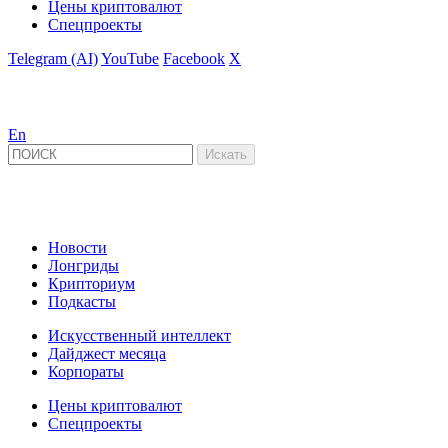
Цены криптовалют
Спецпроекты
Telegram (AI)
YouTube
Facebook
X
En
Новости
Лонгриды
Крипториум
Подкасты
Искусственный интеллект
Дайджест месяца
Корпораты
Цены криптовалют
Спецпроекты