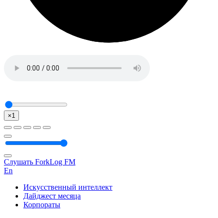
×1
Слушать ForkLog FM
En
Искусственный интеллект
Дайджест месяца
Корпораты