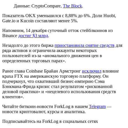
Данные: CryptoCompare,
The Block
.
Показатель OKX уменьшился с 8,88% до 6%. Доли Huobi,
Gate.io и Kucoin составляют менее 5%.
Напомним, 14 декабря суточный отток стейблкоинов из
Binance
достиг $3 млрд
.
Незадолго до этого биржа
приостановила снятие средств
для
ряда активов и ограничила аккаунты некоторых
пользователей из-за «аномального движения цен в
определенных торговых парах».
Ранее глава Coinbase Брайан Армстронг
исключил
влияние
краха FTX на американскую торговую платформу. Он
подчеркнул, что охвативший бизнес-империю Сэма
Бэнкмана-Фрида кризис стал результатом «рискованной
деловой практики» и «нецелевого использования средств
клиентов».
Читайте биткоин-новости ForkLog в нашем
Telegram
—
новости криптовалют, курсы и аналитика.
Подписывайтесь на ForkLog в социальных сетях