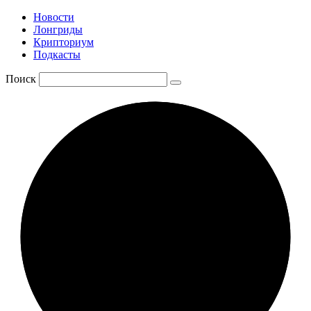
Новости
Лонгриды
Крипториум
Подкасты
Поиск