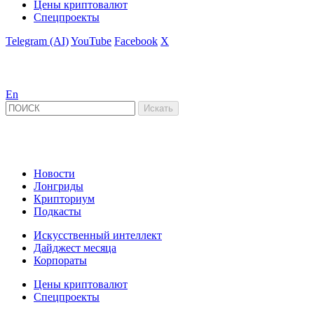
Цены криптовалют
Спецпроекты
Telegram (AI)
YouTube
Facebook
X
En
Новости
Лонгриды
Крипториум
Подкасты
Искусственный интеллект
Дайджест месяца
Корпораты
Цены криптовалют
Спецпроекты