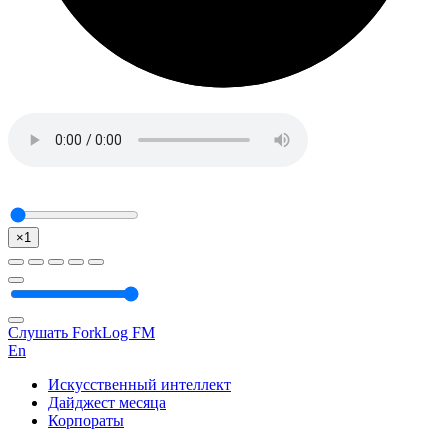
×1
Слушать ForkLog FM
En
Искусственный интеллект
Дайджест месяца
Корпораты