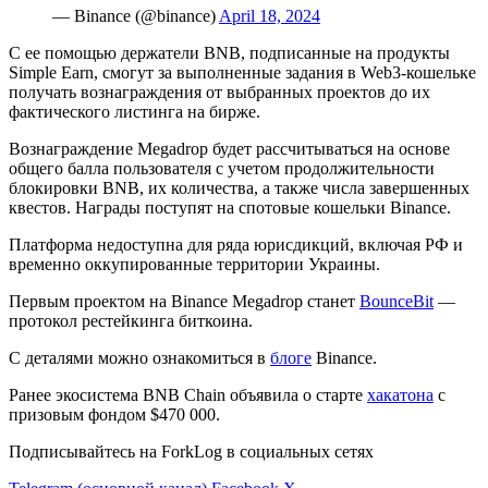
— Binance (@binance)
April 18, 2024
С ее помощью держатели BNB, подписанные на продукты
Simple Earn, смогут за выполненные задания в Web3-кошельке
получать вознаграждения от выбранных проектов до их
фактического листинга на бирже.
Вознаграждение Megadrop будет рассчитываться на основе
общего балла пользователя с учетом продолжительности
блокировки BNB, их количества, а также числа завершенных
квестов. Награды поступят на спотовые кошельки Binance.
Платформа недоступна для ряда юрисдикций, включая РФ и
временно оккупированные территории Украины.
Первым проектом на Binance Megadrop станет
BounceBit
—
протокол рестейкинга биткоина.
С деталями можно ознакомиться в
блоге
Binance.
Ранее экосистема BNB Chain объявила о старте
хакатона
с
призовым фондом $470 000.
Подписывайтесь на ForkLog в социальных сетях