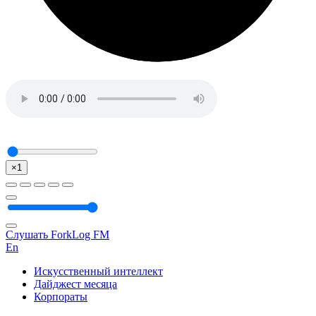
×1
Слушать ForkLog FM
En
Искусственный интеллект
Дайджест месяца
Корпораты