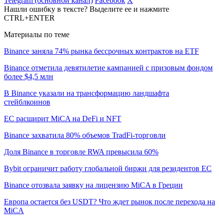
Telegram (основной канал)
Facebook
X
Нашли ошибку в тексте? Выделите ее и нажмите
CTRL+ENTER
Материалы по теме
Binance заняла 74% рынка бессрочных контрактов на ETF
Binance отметила девятилетие кампанией с призовым фондом
более $4,5 млн
В Binance указали на трансформацию ландшафта
стейблкоинов
ЕС расширит MiCA на DeFi и NFT
Binance захватила 80% объемов TradFi-торговли
Доля Binance в торговле RWA превысила 60%
Bybit ограничит работу глобальной биржи для резидентов ЕС
Binance отозвала заявку на лицензию MiCA в Греции
Европа остается без USDT? Что ждет рынок после перехода на
MiCA