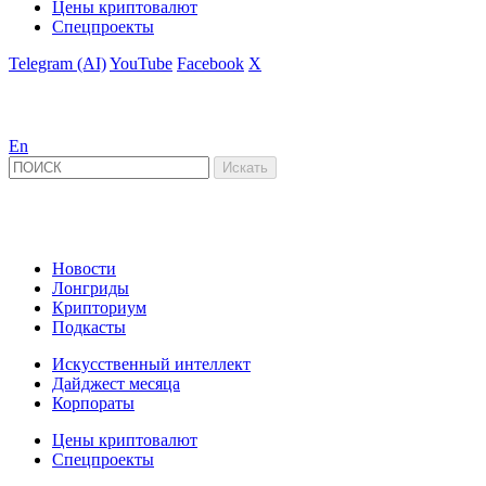
Цены криптовалют
Спецпроекты
Telegram (AI)
YouTube
Facebook
X
En
Новости
Лонгриды
Крипториум
Подкасты
Искусственный интеллект
Дайджест месяца
Корпораты
Цены криптовалют
Спецпроекты