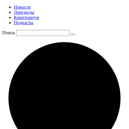
Новости
Лонгриды
Крипториум
Подкасты
Поиск