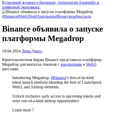
Культовый журнал о биткоине, технологии блокчейн и
цифровой экономике.
#Binance
#Web3Net
#Аирдропы
#Конкурсы
#награда
Binance объявила о запуске
платформы Megadrop
18.04.2024
Лена Джесс
Криптовалютная биржа Binance представила платформу
Megadrop для выпуска токенов с
аирдропами
и
Web3
-
квестами.
Introducing Megadrop,
#Binance
's first-of-its-kind
token launch platform blending the best of Launchpool,
Web3, and Airdrop elements.
Unlock exclusive early access to upcoming tokens and
seize one-of-a-kind airdrop opportunities!
Learn more ?