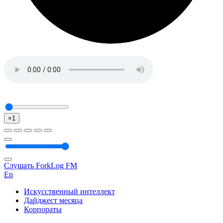
×1
Слушать ForkLog FM
En
Искусственный интеллект
Дайджест месяца
Корпораты