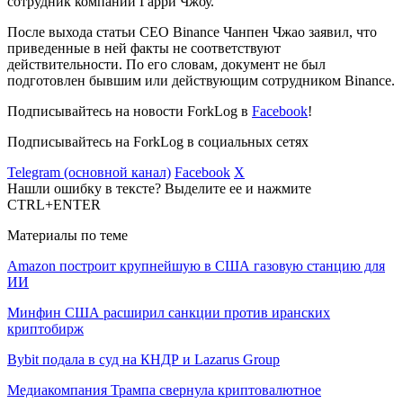
сотрудник компании Гарри Чжоу.
После выхода статьи CEO Binance Чанпен Чжао заявил, что
приведенные в ней факты не соответствуют
действительности. По его словам, документ не был
подготовлен бывшим или действующим сотрудником Binance.
Подписывайтесь на новости ForkLog в
Facebook
!
Подписывайтесь на ForkLog в социальных сетях
Telegram (основной канал)
Facebook
X
Нашли ошибку в тексте? Выделите ее и нажмите
CTRL+ENTER
Материалы по теме
Amazon построит крупнейшую в США газовую станцию для
ИИ
Минфин США расширил санкции против иранских
криптобирж
Bybit подала в суд на КНДР и Lazarus Group
Медиакомпания Трампа свернула криптовалютное