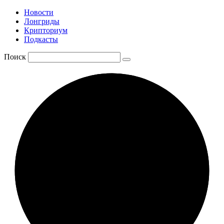
Новости
Лонгриды
Крипториум
Подкасты
Поиск