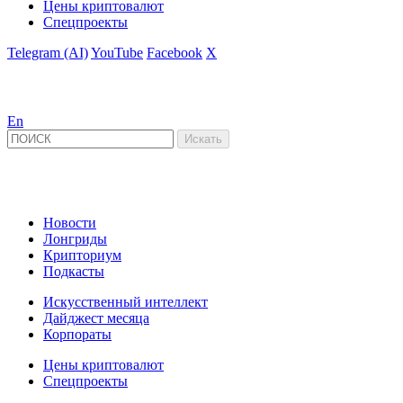
Цены криптовалют
Спецпроекты
Telegram (AI)
YouTube
Facebook
X
En
Новости
Лонгриды
Крипториум
Подкасты
Искусственный интеллект
Дайджест месяца
Корпораты
Цены криптовалют
Спецпроекты