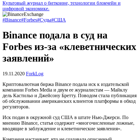
Культовый журнал о биткоине, технологии блокчейн и
цифровой экономике.
#Binance
#Forbes
#Суды
#США
Binance подала в суд на
Forbes из-за «клеветнических
заявлений»
19.11.2020
ForkLog
Криптовалютная биржа Binance подала иск к издательской
компании Forbes Media и двум ее журналистам — Майклу
дель Кастильо и Джейсону Бретту. Поводом стала публикация
об обслуживании американских клиентов платформы в обход
регуляторов.
Иск подан в окружной суд США в штате Нью-Джерси. По
мнению Binance, статья содержит «многочисленные ложные,
вводящие в заблуждение и клеветнические заявления».
Компания настаивает, что не создавала описанный