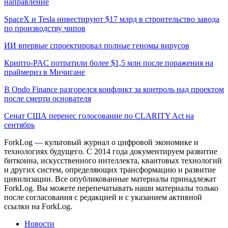
направление
SpaceX и Tesla инвестируют $17 млрд в строительство завода
по производству чипов
ИИ впервые спроектировал полные геномы вирусов
Крипто-PAC потратили более $1,5 млн после поражения на
праймериз в Мичигане
В Ondo Finance разгорелся конфликт за контроль над проектом
после смерти основателя
Сенат США перенес голосование по CLARITY Act на
сентябрь
ForkLog — культовый журнал о цифровой экономике и
технологиях будущего. С 2014 года документируем развитие
биткоина, искусственного интеллекта, квантовых технологий
и других систем, определяющих трансформацию и развитие
цивилизации.
Все опубликованные материалы принадлежат
ForkLog. Вы можете перепечатывать наши материалы только
после согласования с редакцией и с указанием активной
ссылки на ForkLog.
Новости