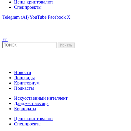
Цены криптовалют
Спецпроекты
Telegram (AI)
YouTube
Facebook
X
En
Новости
Лонгриды
Крипториум
Подкасты
Искусственный интеллект
Дайджест месяца
Корпораты
Цены криптовалют
Спецпроекты