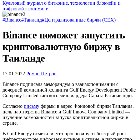
Культовый журнал о биткоине, технологии блокчейн и
цифровой экономике.
#Binance
#Таиланд
#Централизованные биржи (CEX)
Binance поможет запустить
криптовалютную биржу в
Таиланде
17.01.2022
Роман Петров
Binance подписала меморандум о взаимопонимании с
дочерней компанией холдинга Gulf Energy Development Public
Company Limited тайского миллиардера Сарата Ратанаванди.
Согласно
письму
фирмы в адрес Фондовой биржи Таиланда,
цель партнерства Binance и Gulf Innova Company Limited —
изучение возможностей запуска криптовалютной биржи в
стране.
В Gulf Energy отметили, что прогнозируют быстрый рост
инфраструктуры цифровых активов в стране, а партнерство