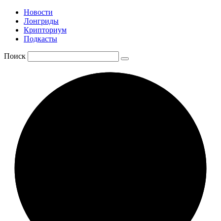
Новости
Лонгриды
Крипториум
Подкасты
Поиск