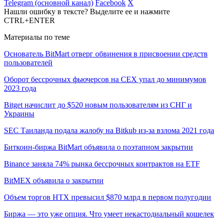
Telegram (основной канал)
Facebook
X
Нашли ошибку в тексте? Выделите ее и нажмите
CTRL+ENTER
Материалы по теме
Основатель BitMart отверг обвинения в присвоении средств
пользователей
Оборот бессрочных фьючерсов на CEX упал до минимумов
2023 года
Bitget начислит до $520 новым пользователям из СНГ и
Украины
SEC Таиланда подала жалобу на Bitkub из-за взлома 2021 года
Биткоин-биржа BitMart объявила о поэтапном закрытии
Binance заняла 74% рынка бессрочных контрактов на ETF
BitMEX объявила о закрытии
Объем торгов HTX превысил $870 млрд в первом полугодии
Биржа — это уже опция. Что умеет некастодиальный кошелек