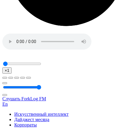
×1
Слушать ForkLog FM
En
Искусственный интеллект
Дайджест месяца
Корпораты