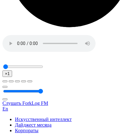
×1
Слушать ForkLog FM
En
Искусственный интеллект
Дайджест месяца
Корпораты