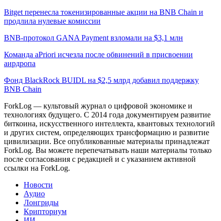
Bitget перенесла токенизированные акции на BNB Chain и
продлила нулевые комиссии
BNB-протокол GANA Payment взломали на $3,1 млн
Команда aPriori исчезла после обвинений в присвоении
аирдропа
Фонд BlackRock BUIDL на $2,5 млрд добавил поддержку
BNB Chain
ForkLog — культовый журнал о цифровой экономике и
технологиях будущего. С 2014 года документируем развитие
биткоина, искусственного интеллекта, квантовых технологий
и других систем, определяющих трансформацию и развитие
цивилизации.
Все опубликованные материалы принадлежат
ForkLog. Вы можете перепечатывать наши материалы только
после согласования с редакцией и с указанием активной
ссылки на ForkLog.
Новости
Аудио
Лонгриды
Крипториум
ИИ