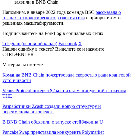
заявили в BNB Chain.
Напомним, в январе 2022 года команда BSC
рассказала о
планах технологического развития сети
с приоритетом на
решениях масштабируемости.
Подписывайтесь на ForkLog в социальных сетях
Telegram (основной канал)
Facebook
X
Нашли ошибку в тексте? Выделите ее и нажмите
CTRL+ENTER
Материалы по теме
Команда BNB Chain пожертвовала скоростью ради квантовой
устойчивости
Venus Protocol потерял $2 млн из-за манипуляций с токеном
THE
Разработчики Zcash создали новую структуру и
переименовали кошелек
В BNB Chain объявили о запуске стейблкоина U
PancakeSwap представила конкурента Polymarket