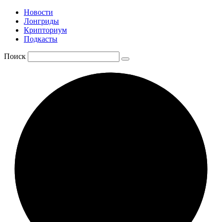
Новости
Лонгриды
Крипториум
Подкасты
Поиск