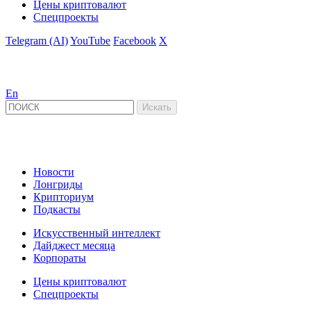
Цены криптовалют
Спецпроекты
Telegram (AI)
YouTube
Facebook
X
En
Новости
Лонгриды
Крипториум
Подкасты
Искусственный интеллект
Дайджест месяца
Корпораты
Цены криптовалют
Спецпроекты