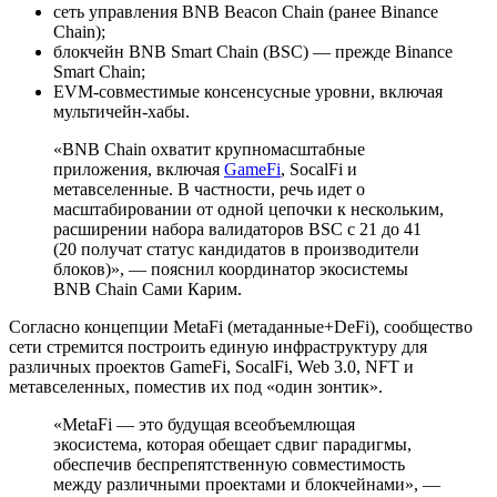
сеть управления BNB Beacon Chain (ранее Binance
Chain);
блокчейн BNB Smart Chain (BSC) — прежде Binance
Smart Chain;
EVM
-совместимые консенсусные уровни, включая
мультичейн-хабы.
«BNB Chain охватит крупномасштабные
приложения, включая
GameFi
, SocalFi и
метавселенные. В частности, речь идет о
масштабировании от одной цепочки к нескольким,
расширении набора валидаторов BSC с 21 до 41
(20 получат статус кандидатов в производители
блоков)», — пояснил координатор экосистемы
BNB Chain Сами Карим.
Согласно концепции MetaFi (метаданные+DeFi), сообщество
сети стремится построить единую инфраструктуру для
различных проектов GameFi, SocalFi, Web 3.0, NFT и
метавселенных, поместив их под «один зонтик».
«MetaFi — это будущая всеобъемлющая
экосистема, которая обещает сдвиг парадигмы,
обеспечив беспрепятственную совместимость
между различными проектами и блокчейнами», —