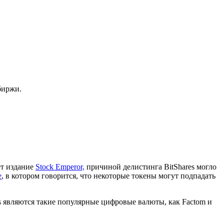
биржи.
ет издание
Stock Emperor,
причиной делистинга BitShares могло
е
, в котором говорится, что некоторые токены могут подпадать
s являются такие популярные цифровые валюты, как Factom и