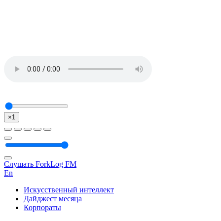
×1
Слушать ForkLog FM
En
Искусственный интеллект
Дайджест месяца
Корпораты