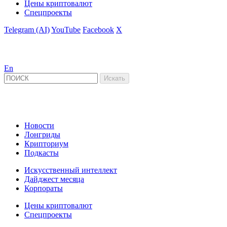
Цены криптовалют
Спецпроекты
Telegram (AI)
YouTube
Facebook
X
En
Новости
Лонгриды
Крипториум
Подкасты
Искусственный интеллект
Дайджест месяца
Корпораты
Цены криптовалют
Спецпроекты