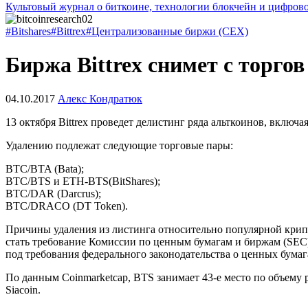
Культовый журнал о биткоине, технологии блокчейн и цифров
#Bitshares
#Bittrex
#Централизованные биржи (CEX)
Биржа Bittrex снимет с торгов
04.10.2017
Алекс Кондратюк
13 октября Bittrex проведет делистинг ряда альткоинов, включ
Удалению подлежат следующие торговые пары:
BTC/BTA (Bata);
BTC/BTS и ETH-BTS(BitShares);
BTC/DAR (Darcrus);
BTC/DRACO (DT Token).
Причины удаления из листинга относительно популярной крипт
стать требование Комиссии по ценным бумагам и биржам (SEC
под требования федерального законодательства о ценных бумаг
По данным Coinmarketcap, BTS занимает 43-е место по объему
Siacoin.