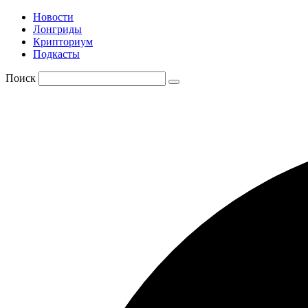
Новости
Лонгриды
Крипториум
Подкасты
Поиск