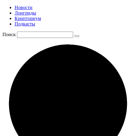
Новости
Лонгриды
Крипториум
Подкасты
Поиск