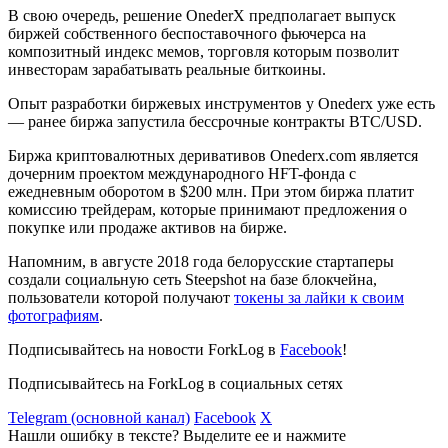
В свою очередь, решение OnederX предполагает выпуск
биржей собственного беспоставочного фьючерса на
композитный индекс мемов, торговля которым позволит
инвесторам зарабатывать реальные биткоины.
Опыт разработки биржевых инструментов у Onederx уже есть
— ранее биржа запустила бессрочные контракты BTC/USD.
Биржа криптовалютных деривативов Onederx.com является
дочерним проектом международного HFT-фонда с
ежедневным оборотом в $200 млн. При этом биржа платит
комиссию трейдерам, которые принимают предложения о
покупке или продаже активов на бирже.
Напомним, в августе 2018 года белорусские стартаперы
создали социальную сеть Steepshot на базе блокчейна,
пользователи которой получают
токены за лайки к своим
фотографиям
.
Подписывайтесь на новости ForkLog в
Facebook
!
Подписывайтесь на ForkLog в социальных сетях
Telegram (основной канал)
Facebook
X
Нашли ошибку в тексте? Выделите ее и нажмите