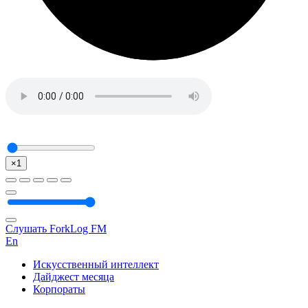
×1
Слушать ForkLog FM
En
Искусственный интеллект
Дайджест месяца
Корпораты