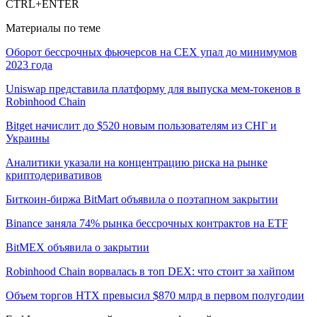
CTRL+ENTER
Материалы по теме
Оборот бессрочных фьючерсов на CEX упал до минимумов
2023 года
Uniswap представила платформу для выпуска мем-токенов в
Robinhood Chain
Bitget начислит до $520 новым пользователям из СНГ и
Украины
Аналитики указали на концентрацию риска на рынке
криптодеривативов
Биткоин-биржа BitMart объявила о поэтапном закрытии
Binance заняла 74% рынка бессрочных контрактов на ETF
BitMEX объявила о закрытии
Robinhood Chain ворвалась в топ DEX: что стоит за хайпом
Объем торгов HTX превысил $870 млрд в первом полугодии