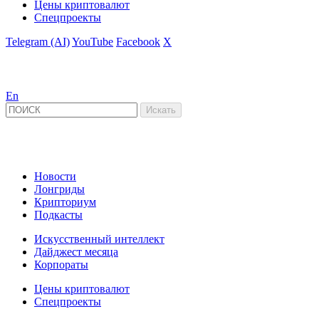
Цены криптовалют
Спецпроекты
Telegram (AI)
YouTube
Facebook
X
En
Новости
Лонгриды
Крипториум
Подкасты
Искусственный интеллект
Дайджест месяца
Корпораты
Цены криптовалют
Спецпроекты