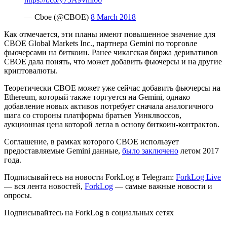
— Cboe (@CBOE)
8 March 2018
Как отмечается, эти планы имеют повышенное значение для
CBOE Global Markets Inc., партнера Gemini по торговле
фьючерсами на биткоин. Ранее чикагская биржа деривативов
CBOE дала понять, что может добавить фьючерсы и на другие
криптовалюты.
Теоретически CBOE может уже сейчас добавить фьючерсы на
Ethereum, который также торгуется на Gemini, однако
добавление новых активов потребует сначала аналогичного
шага со стороны платформы братьев Уинклвоссов,
аукционная цена которой легла в основу биткоин-контрактов.
Соглашение, в рамках которого CBOE использует
предоставляемые Gemini данные,
было заключено
летом 2017
года.
Подписывайтесь на новости ForkLog в Telegram:
ForkLog Live
— вся лента новостей,
ForkLog
— самые важные новости и
опросы.
Подписывайтесь на ForkLog в социальных сетях