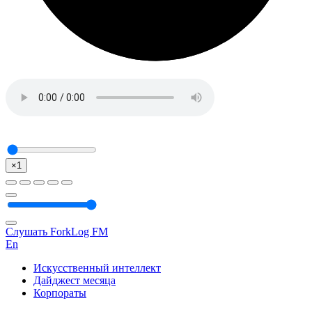
×1
Слушать ForkLog FM
En
Искусственный интеллект
Дайджест месяца
Корпораты