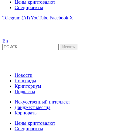
Цены криптовалют
Спецпроекты
Telegram (AI)
YouTube
Facebook
X
En
Новости
Лонгриды
Крипториум
Подкасты
Искусственный интеллект
Дайджест месяца
Корпораты
Цены криптовалют
Спецпроекты