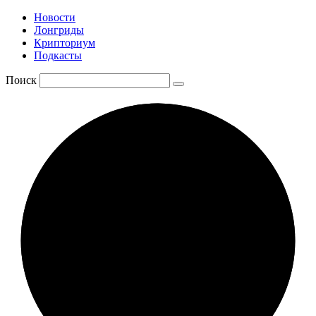
Новости
Лонгриды
Крипториум
Подкасты
Поиск