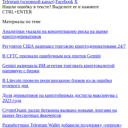
Telegram (основной канал)
Facebook
X
Нашли ошибку в тексте? Выделите ее и нажмите
CTRL+ENTER
Материалы по теме
Аналитики указали на концентрацию риска на рынке
криптодеривативов
Регулятор США разрешил торговлю криптодеривативами 24/7
В CFTC признали ошибочным иск против Gemini
Gemini разрешила ИИ-агентам торговать криптовалютой
напрямую с биржи
В Litecoin провели реорганизацию блоков из-за ошибки
нулевого дня
Доля деривативов на криптобиржах достигла максимума с
2023 года
CryptoQuant: ралли биткоина вызвано новыми лонгами на
рынке бессрочных фьючерсов
Разработчики Telegram Wallet добавили поддержку «перпов»