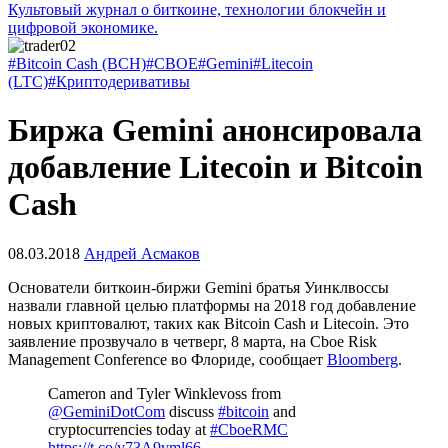
Культовый журнал о биткоине, технологии блокчейн и
цифровой экономике.
#Bitcoin Cash (BCH)
#CBOE
#Gemini
#Litecoin
(LTC)
#Криптодеривативы
Биржа Gemini анонсировала
добавление Litecoin и Bitcoin
Cash
08.03.2018
Андрей Асмаков
Основатели биткоин-биржи Gemini братья Уинклвоссы
назвали главной целью платформы на 2018 год добавление
новых криптовалют, таких как Bitcoin Cash и Litecoin. Это
заявление прозвучало в четверг, 8 марта, на Cboe Risk
Management Conference во Флориде, сообщает
Bloomberg
.
Cameron and Tyler Winklevoss from
@GeminiDotCom
discuss
#bitcoin
and
cryptocurrencies today at
#CboeRMC
https://t.co/y73A9vml66