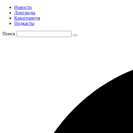
Новости
Лонгриды
Крипториум
Подкасты
Поиск