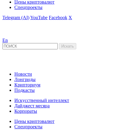
Цены криптовалют
Спецпроекты
Telegram (AI)
YouTube
Facebook
X
En
Новости
Лонгриды
Крипториум
Подкасты
Искусственный интеллект
Дайджест месяца
Корпораты
Цены криптовалют
Спецпроекты