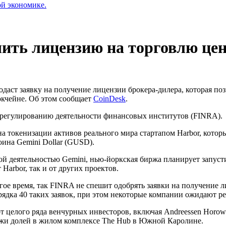
ой экономике.
ить лицензию на торговлю це
ст заявку на получение лицензии брокера-дилера, которая позв
окчейне. Об этом сообщает
CoinDesk
.
 регулированию деятельности финансовых институтов (FINRA).
а токенизации активов реального мира стартапом Harbor, кото
ина Gemini Dollar (GUSD).
ной деятельностью Gemini, нью-йоркская биржа планирует запус
 Harbor, так и от других проектов.
лгое время, так FINRA не спешит одобрять заявки на получение
ядка 40 таких заявок, при этом некоторые компании ожидают ре
 целого ряда венчурных инвесторов, включая Andreessen Horowitz
одажи долей в жилом комплексе The Hub в Южной Каролине.