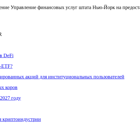
ение Управление финансовых услуг штата Нью-Йорк на предост
R
в DeFi
p-ETF?
изированных акций для институциональных пользователей
ых коров
2027 году
ля криптоиндустрии