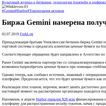
Культовый журнал о биткоине, технологии блокчейн и цифров
#Gemini
#Harbor
#Токенизация активов
Биржа Gemini намерена получ
02.07.2019
ForkLog
Принадлежащая братьям Уинклвоссам биткоин-биржа Gemini пода
торговой системы и предлагать клиентам ценные бумаги на бл
Соответствующее обращение будет направлено в Агентство по
Ранее Gemini заключила партнерство со специализирующимся н
возможностьприобретать ценные бумаги при помощьи стейблко
Однако теперь, как сообщил источник, знакомый с операцион
платформе. Предполагается, что это будет ценные бумаги как от
Реализация этих планов, впрочем, может занять достаточно до
настоящий момент на рассмотрении организации находится пор
Напомним, в апреле
Harbor привлек $28 млн
финансирования от
платформу для распространения security-токенов, начав с пр