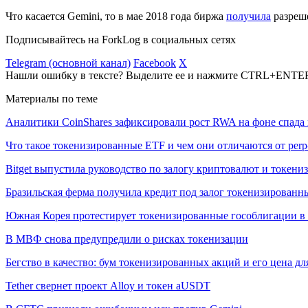
Что касается Gemini, то в мае 2018 года биржа
получила
разреш
Подписывайтесь на ForkLog в социальных сетях
Telegram (основной канал)
Facebook
X
Нашли ошибку в тексте? Выделите ее и нажмите CTRL+ENTE
Материалы по теме
Аналитики CoinShares зафиксировали рост RWA на фоне спада 
Что такое токенизированные ETF и чем они отличаются от per
Bitget выпустила руководство по залогу криптовалют и токен
Бразильская ферма получила кредит под залог токенизированн
Южная Корея протестирует токенизированные гособлигации в 
В МВФ снова предупредили о рисках токенизации
Бегство в качество: бум токенизированных акций и его цена д
Tether свернет проект Alloy и токен aUSDT