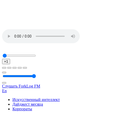
×1
Слушать ForkLog FM
En
Искусственный интеллект
Дайджест месяца
Корпораты