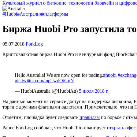
Культовый журнал о биткоине, технологии блокчейн и цифров
#Huobi
#Австралия
#платформы
Биржа Huobi Pro запустила т
05.07.2018
ForkLog
Криптовалютная биржа Huobi Pro и венчурный фонд Blockchain
Hello Australia! We are now open for trading.
#huobi
#exchang
pic.twitter.com/mpTwdQiGnN
— HuobiAustralia (@HuobiAu)
5 июля 2018 г.
На данный момент на сервисе доступна поддержка биткоина, Ethe
торги с другими фиатными валютами. Примечательно, что на H
Отметим, площадка будет следовать
правилам
по борьбе с отмы
Ранее ForkLog сообщал, что Huobi Pro планирует
открыть офис