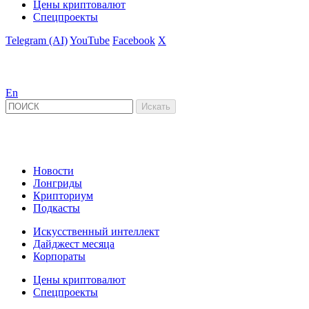
Цены криптовалют
Спецпроекты
Telegram (AI)
YouTube
Facebook
X
En
Новости
Лонгриды
Крипториум
Подкасты
Искусственный интеллект
Дайджест месяца
Корпораты
Цены криптовалют
Спецпроекты