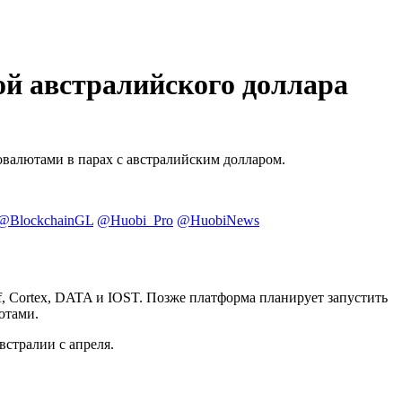
ой австралийского доллара
овалютами в парах с австралийским долларом.
@BlockchainGL
@Huobi_Pro
@HuobiNews
elf, Cortex, DATA и IOST. Позже платформа планирует запустить
ютами.
стралии с апреля.