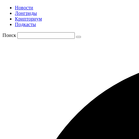
Новости
Лонгриды
Крипториум
Подкасты
Поиск