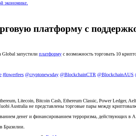
ой экономике.
орговую платформу с поддержк
 Global запустили
платформу
с возможность торговать 10 крипт
e
#lowerfees
@cryptonewsday
@BlockchainCTR
@BlockchainAUS
reum, Litecoin, Bitcoin Cash, Ethereum Classic, Power Ledger, A
uobi Australia не представлены торговые пары между криптовал
ванием денег и финансированием терроризма, действующих в Ав
в Бразилии.