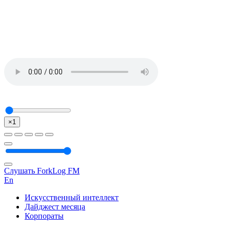
×1
Слушать ForkLog FM
En
Искусственный интеллект
Дайджест месяца
Корпораты