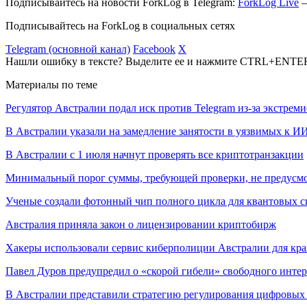
Подписывайтесь на новости ForkLog в Telegram:
ForkLog Live
—
Подписывайтесь на ForkLog в социальных сетях
Telegram (основной канал)
Facebook
X
Нашли ошибку в тексте? Выделите ее и нажмите CTRL+ENTE
Материалы по теме
Регулятор Австралии подал иск против Telegram из-за экстрем
В Австралии указали на замедление занятости в уязвимых к И
В Австралии с 1 июля начнут проверять все криптотранзакции
Минимальный порог суммы, требующей проверки, не предусмо
Ученые создали фотонный чип полного цикла для квантовых с
Австралия приняла закон о лицензировании криптобирж
Хакеры использовали сервис киберполиции Австралии для кр
Павел Дуров предупредил о «скорой гибели» свободного интер
В Австралии представили стратегию регулирования цифровых