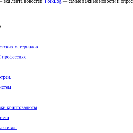
 вся лента новостей,
ForkLog
— самые важные новости и опрос
R
истских материалов
И профессиях
трен.
истем
ажи криптовалюты
нета
 активов