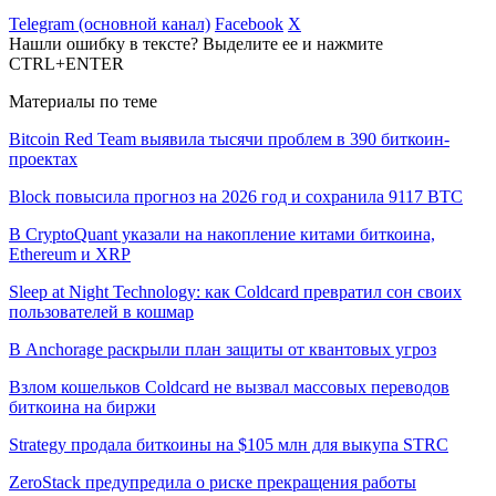
Telegram (основной канал)
Facebook
X
Нашли ошибку в тексте? Выделите ее и нажмите
CTRL+ENTER
Материалы по теме
Bitcoin Red Team выявила тысячи проблем в 390 биткоин-
проектах
Block повысила прогноз на 2026 год и сохранила 9117 BTC
В CryptoQuant указали на накопление китами биткоина,
Ethereum и XRP
Sleep at Night Technology: как Coldcard превратил сон своих
пользователей в кошмар
В Anchorage раскрыли план защиты от квантовых угроз
Взлом кошельков Coldcard не вызвал массовых переводов
биткоина на биржи
Strategy продала биткоины на $105 млн для выкупа STRC
ZeroStack предупредила о риске прекращения работы