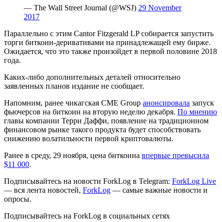
— The Wall Street Journal (@WSJ)
29 November
2017
Параллельно с этим Cantor Fitzgerald LP собирается запустить
торги биткоин-деривативами на принадлежащей ему бирже.
Ожидается, что это также произойдет в первой половине 2018
года.
Каких-либо дополнительных деталей относительно
заявленных планов издание не сообщает.
Напомним, ранее чикагская CME Group
анонсировала
запуск
фьючерсов на биткоин на вторую неделю декабря.
По мнению
главы компании Терри Даффи, появление на традиционном
финансовом рынке такого продукта будет способствовать
снижению волатильности первой криптовалюты.
Ранее в среду, 29 ноября, цена биткоина
впервые превысила
$11 000
.
Подписывайтесь на новости ForkLog в Telegram:
ForkLog Live
— вся лента новостей,
ForkLog
— самые важные новости и
опросы.
Подписывайтесь на ForkLog в социальных сетях