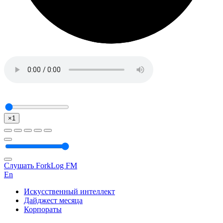
×1
Слушать ForkLog FM
En
Искусственный интеллект
Дайджест месяца
Корпораты