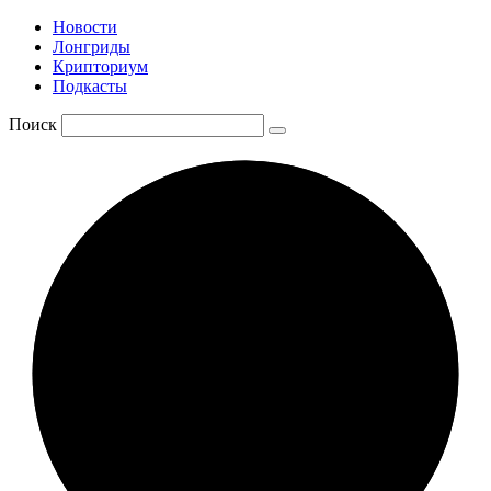
Новости
Лонгриды
Крипториум
Подкасты
Поиск