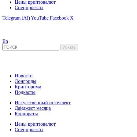
Цены криптовалют
Спецпроекты
Telegram (AI)
YouTube
Facebook
X
En
Новости
Лонгриды
Крипториум
Подкасты
Искусственный интеллект
Дайджест месяца
Корпораты
Цены криптовалют
Спецпроекты