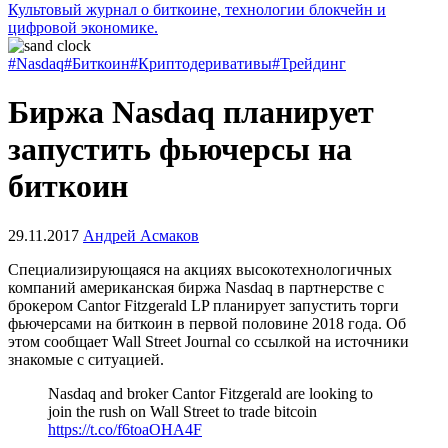
Культовый журнал о биткоине, технологии блокчейн и
цифровой экономике.
#Nasdaq
#Биткоин
#Криптодеривативы
#Трейдинг
Биржа Nasdaq планирует
запустить фьючерсы на
биткоин
29.11.2017
Андрей Асмаков
Специализирующаяся на акциях высокотехнологичных
компаний американская биржа Nasdaq в партнерстве с
брокером Cantor Fitzgerald LP планирует запустить торги
фьючерсами на биткоин в первой половине 2018 года. Об
этом сообщает Wall Street Journal со ссылкой на источники
знакомые с ситуацией.
Nasdaq and broker Cantor Fitzgerald are looking to
join the rush on Wall Street to trade bitcoin
https://t.co/f6toaOHA4F