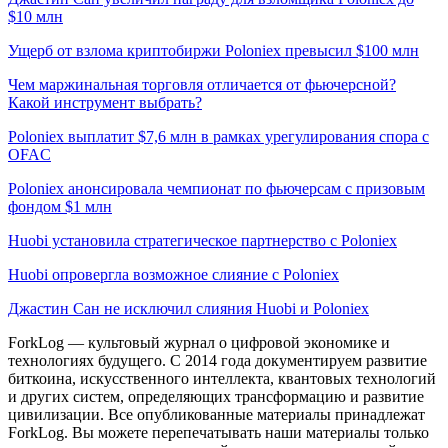
$10 млн
Ущерб от взлома криптобиржи Poloniex превысил $100 млн
Чем маржинальная торговля отличается от фьючерсной?
Какой инструмент выбрать?
Poloniex выплатит $7,6 млн в рамках урегулирования спора с
OFAC
Poloniex анонсировала чемпионат по фьючерсам с призовым
фондом $1 млн
Huobi установила стратегическое партнерство с Poloniex
Huobi опровергла возможное слияние с Poloniex
Джастин Сан не исключил слияния Huobi и Poloniex
ForkLog — культовый журнал о цифровой экономике и
технологиях будущего. С 2014 года документируем развитие
биткоина, искусственного интеллекта, квантовых технологий
и других систем, определяющих трансформацию и развитие
цивилизации.
Все опубликованные материалы принадлежат
ForkLog. Вы можете перепечатывать наши материалы только