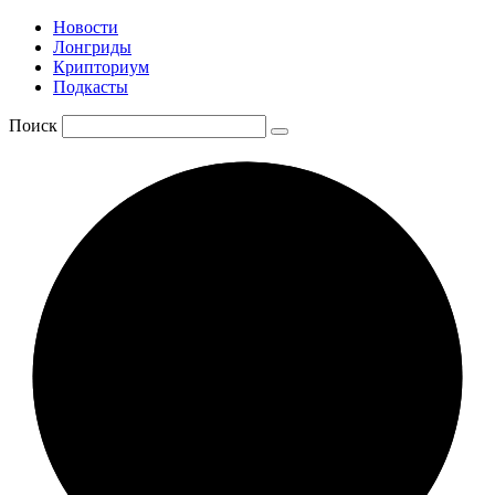
Новости
Лонгриды
Крипториум
Подкасты
Поиск