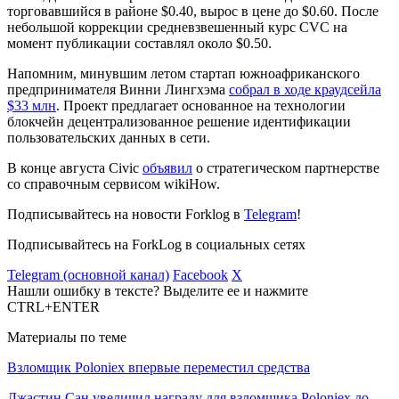
торговавшийся в районе $0.40, вырос в цене до $0.60. После
небольшой коррекции средневзвешенный курс CVC на
момент публикации составлял около $0.50.
Напомним, минувшим летом стартап южноафриканского
предпринимателя Винни Лингхэма
собрал в ходе краудсейла
$33 млн
. Проект предлагает основанное на технологии
блокчейн децентрализованное решение идентификации
пользовательских данных в сети.
В конце августа Civic
объявил
о стратегическом партнерстве
со справочным сервисом wikiHow.
Подписывайтесь на новости Forklog в
Telegram
!
Подписывайтесь на ForkLog в социальных сетях
Telegram (основной канал)
Facebook
X
Нашли ошибку в тексте? Выделите ее и нажмите
CTRL+ENTER
Материалы по теме
Взломщик Poloniex впервые переместил средства
Джастин Сан увеличил награду для взломщика Poloniex до