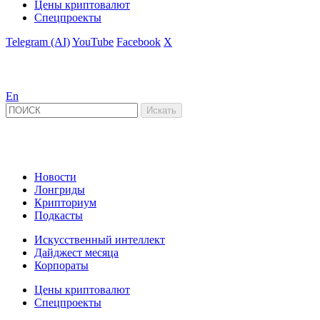
Цены криптовалют
Спецпроекты
Telegram (AI)
YouTube
Facebook
X
En
Новости
Лонгриды
Крипториум
Подкасты
Искусственный интеллект
Дайджест месяца
Корпораты
Цены криптовалют
Спецпроекты