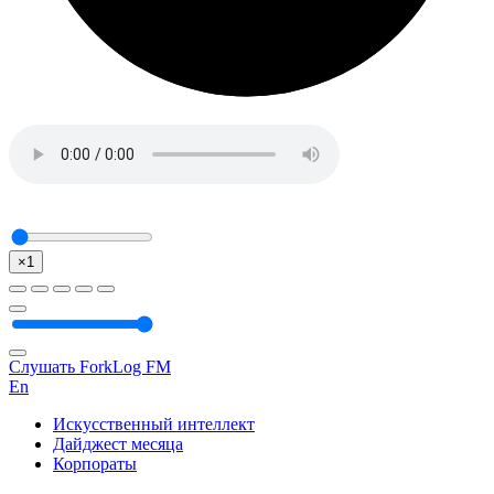
×1
Слушать ForkLog FM
En
Искусственный интеллект
Дайджест месяца
Корпораты