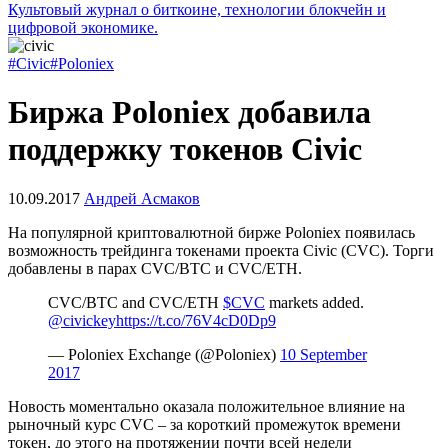
Культовый журнал о биткоине, технологии блокчейн и
цифровой экономике.
#Civic
#Poloniex
Биржа Poloniex добавила
поддержку токенов Civic
10.09.2017
Андрей Асмаков
На популярной криптовалютной бирже Poloniex появилась
возможность трейдинга токенами проекта Civic (CVC). Торги
добавлены в парах CVC/BTC и CVC/ETH.
CVC/BTC and CVC/ETH
$CVC
markets added.
@civickey
https://t.co/76V4cD0Dp9
— Poloniex Exchange (@Poloniex)
10 September
2017
Новость моментально оказала положительное влияние на
рыночный курс CVC – за короткий промежуток времени
токен, до этого на протяжении почти всей недели