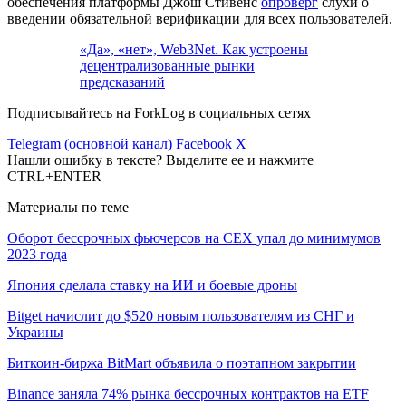
обеспечения платформы Джош Стивенс
опроверг
слухи о
введении обязательной верификации для всех пользователей.
«Да», «нет», Web3Net. Как устроены
децентрализованные рынки
предсказаний
Подписывайтесь на ForkLog в социальных сетях
Telegram (основной канал)
Facebook
X
Нашли ошибку в тексте? Выделите ее и нажмите
CTRL+ENTER
Материалы по теме
Оборот бессрочных фьючерсов на CEX упал до минимумов
2023 года
Япония сделала ставку на ИИ и боевые дроны
Bitget начислит до $520 новым пользователям из СНГ и
Украины
Биткоин-биржа BitMart объявила о поэтапном закрытии
Binance заняла 74% рынка бессрочных контрактов на ETF