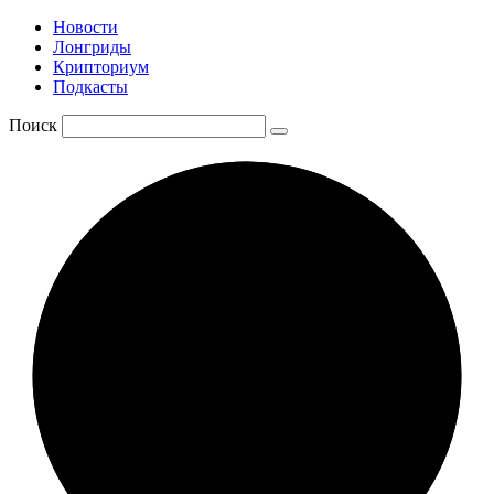
Новости
Лонгриды
Крипториум
Подкасты
Поиск