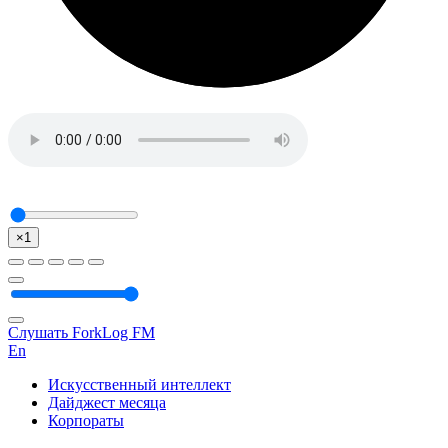
×1
Слушать ForkLog FM
En
Искусственный интеллект
Дайджест месяца
Корпораты