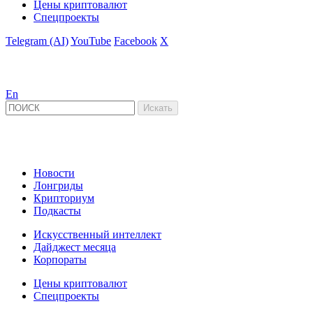
Цены криптовалют
Спецпроекты
Telegram (AI)
YouTube
Facebook
X
En
Новости
Лонгриды
Крипториум
Подкасты
Искусственный интеллект
Дайджест месяца
Корпораты
Цены криптовалют
Спецпроекты