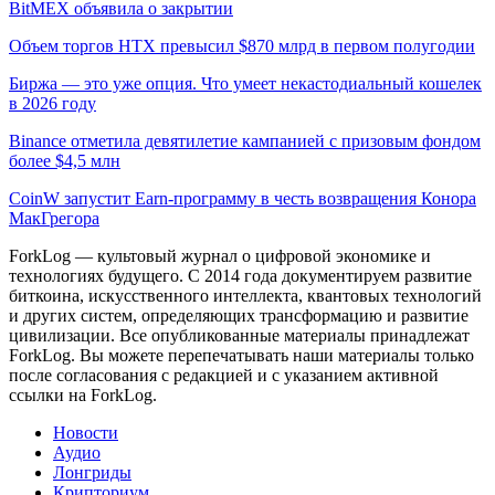
BitMEX объявила о закрытии
Объем торгов HTX превысил $870 млрд в первом полугодии
Биржа — это уже опция. Что умеет некастодиальный кошелек
в 2026 году
Binance отметила девятилетие кампанией с призовым фондом
более $4,5 млн
CoinW запустит Earn-программу в честь возвращения Конора
МакГрегора
ForkLog — культовый журнал о цифровой экономике и
технологиях будущего. С 2014 года документируем развитие
биткоина, искусственного интеллекта, квантовых технологий
и других систем, определяющих трансформацию и развитие
цивилизации.
Все опубликованные материалы принадлежат
ForkLog. Вы можете перепечатывать наши материалы только
после согласования с редакцией и с указанием активной
ссылки на ForkLog.
Новости
Аудио
Лонгриды
Крипториум