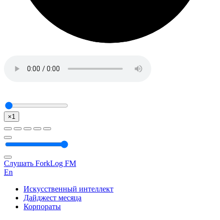
×1
Слушать ForkLog FM
En
Искусственный интеллект
Дайджест месяца
Корпораты