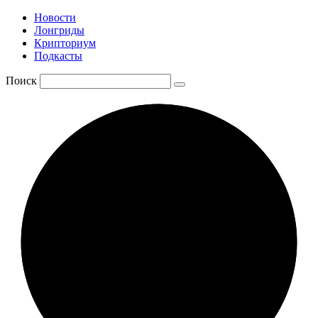
Новости
Лонгриды
Крипториум
Подкасты
Поиск