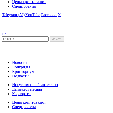
Цены криптовалют
Спецпроекты
Telegram (AI)
YouTube
Facebook
X
En
Новости
Лонгриды
Крипториум
Подкасты
Искусственный интеллект
Дайджест месяца
Корпораты
Цены криптовалют
Спецпроекты