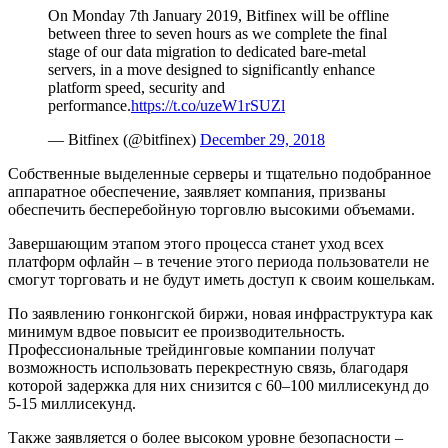
On Monday 7th January 2019, Bitfinex will be offline
between three to seven hours as we complete the final
stage of our data migration to dedicated bare-metal
servers, in a move designed to significantly enhance
platform speed, security and
performance.
https://t.co/uzeW1rSUZl
— Bitfinex (@bitfinex)
December 29, 2018
Собственные выделенные серверы и тщательно подобранное
аппаратное обеспечение, заявляет компания, призваны
обеспечить бесперебойную торговлю высокими объемами.
Завершающим этапом этого процесса станет уход всех
платформ офлайн – в течение этого периода пользователи не
смогут торговать и не будут иметь доступ к своим кошелькам.
По заявлению гонконгской биржи, новая инфраструктура как
минимум вдвое повысит ее производительность.
Профессиональные трейдинговые компании получат
возможность использовать перекрестную связь, благодаря
которой задержка для них снизится с 60–100 миллисекунд до
5-15 миллисекунд.
Также заявляется о более высоком уровне безопасности –