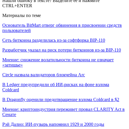
Нашли ошибку в тексте? Выделите ее и нажмите
CTRL+ENTER
Материалы по теме
Основатель BitMart отверг обвинения в присвоении средств
пользователей
Сеть биткоина разделилась из-за софтфорка BIP-110
Разработчик указал на риск потери биткоинов из-за BIP-110
Мнение: снижение волатильности биткоина не означает
«затишье»
Circle назвала валидаторов блокчейна Arc
В Ledger предупредили об ИИ-рисках на фоне взлома
Coldcard
В Dragonfly оценили предотвращение взлома Coldcard в $2
Мнение: криптоиндустрия переживет провал CLARITY Act в
Сенате
Рэй Далио: ИИ-пузырь напомнил 1929 и 2000 годы