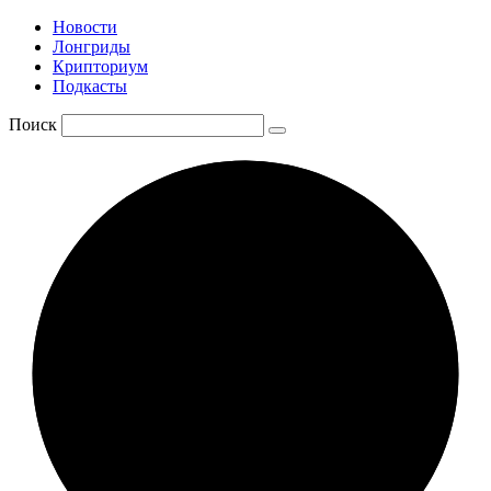
Новости
Лонгриды
Крипториум
Подкасты
Поиск