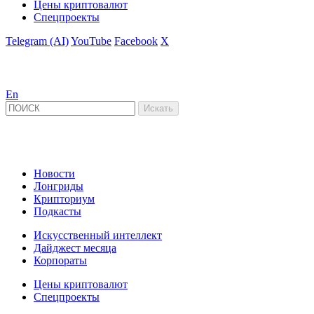
Цены криптовалют
Спецпроекты
Telegram (AI)
YouTube
Facebook
X
En
Новости
Лонгриды
Крипториум
Подкасты
Искусственный интеллект
Дайджест месяца
Корпораты
Цены криптовалют
Спецпроекты