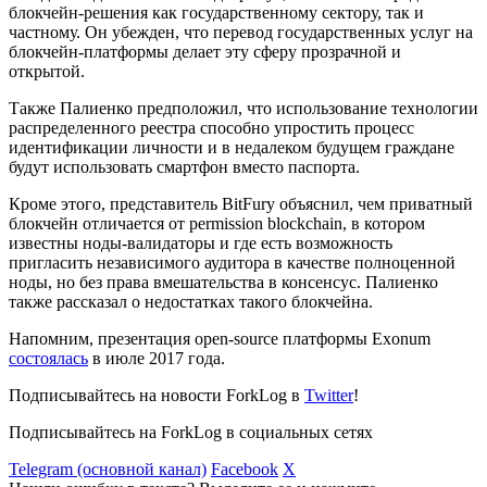
блокчейн-решения как государственному сектору, так и
частному. Он убежден, что перевод государственных услуг на
блокчейн-платформы делает эту сферу прозрачной и
открытой.
Также Палиенко предположил, что использование технологии
распределенного реестра способно упростить процесс
идентификации личности и в недалеком будущем граждане
будут использовать смартфон вместо паспорта.
Кроме этого, представитель BitFury объяснил, чем приватный
блокчейн отличается от permission blockchain, в котором
известны ноды-валидаторы и где есть возможность
пригласить независимого аудитора в качестве полноценной
ноды, но без права вмешательства в консенсус. Палиенко
также рассказал о недостатках такого блокчейна.
Напомним, презентация open-source платформы Exonum
состоялась
в июле 2017 года.
Подписывайтесь на новости ForkLog в
Twitter
!
Подписывайтесь на ForkLog в социальных сетях
Telegram (основной канал)
Facebook
X