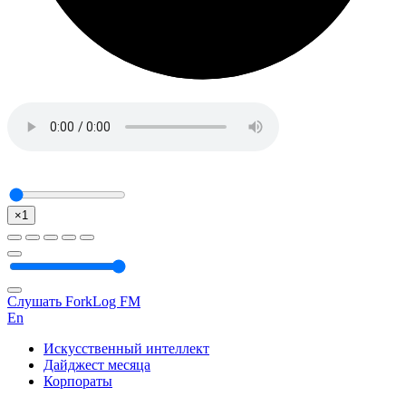
×1
Слушать ForkLog FM
En
Искусственный интеллект
Дайджест месяца
Корпораты