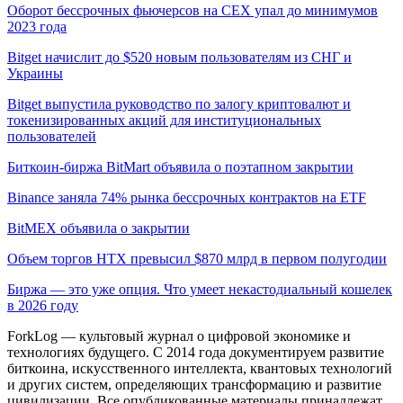
Оборот бессрочных фьючерсов на CEX упал до минимумов
2023 года
Bitget начислит до $520 новым пользователям из СНГ и
Украины
Bitget выпустила руководство по залогу криптовалют и
токенизированных акций для институциональных
пользователей
Биткоин-биржа BitMart объявила о поэтапном закрытии
Binance заняла 74% рынка бессрочных контрактов на ETF
BitMEX объявила о закрытии
Объем торгов HTX превысил $870 млрд в первом полугодии
Биржа — это уже опция. Что умеет некастодиальный кошелек
в 2026 году
ForkLog — культовый журнал о цифровой экономике и
технологиях будущего. С 2014 года документируем развитие
биткоина, искусственного интеллекта, квантовых технологий
и других систем, определяющих трансформацию и развитие
цивилизации.
Все опубликованные материалы принадлежат