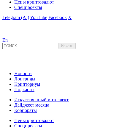
Цены криптовалют
Спецпроекты
Telegram (AI)
YouTube
Facebook
X
En
Новости
Лонгриды
Крипториум
Подкасты
Искусственный интеллект
Дайджест месяца
Корпораты
Цены криптовалют
Спецпроекты