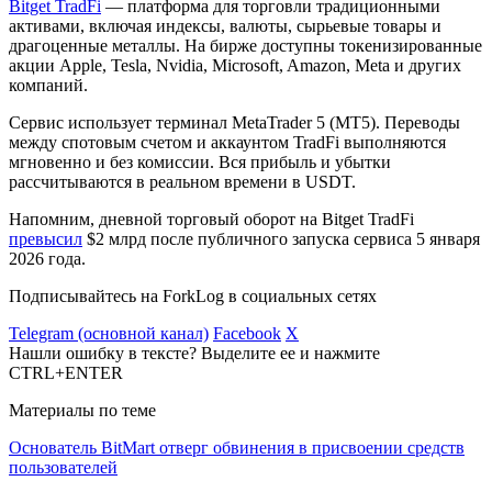
Bitget TradFi
— платформа для торговли традиционными
активами, включая индексы, валюты, сырьевые товары и
драгоценные металлы. На бирже доступны токенизированные
акции Apple, Tesla, Nvidia, Microsoft, Amazon, Meta и других
компаний.
Сервис использует терминал MetaTrader 5 (MT5). Переводы
между спотовым счетом и аккаунтом TradFi выполняются
мгновенно и без комиссии. Вся прибыль и убытки
рассчитываются в реальном времени в USDT.
Напомним, дневной торговый оборот на Bitget TradFi
превысил
$2 млрд после публичного запуска сервиса 5 января
2026 года.
Подписывайтесь на ForkLog в социальных сетях
Telegram (основной канал)
Facebook
X
Нашли ошибку в тексте? Выделите ее и нажмите
CTRL+ENTER
Материалы по теме
Основатель BitMart отверг обвинения в присвоении средств
пользователей