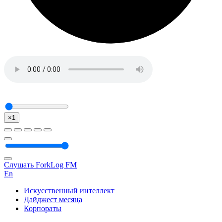
×1
Слушать ForkLog FM
En
Искусственный интеллект
Дайджест месяца
Корпораты