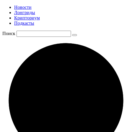
Новости
Лонгриды
Крипториум
Подкасты
Поиск