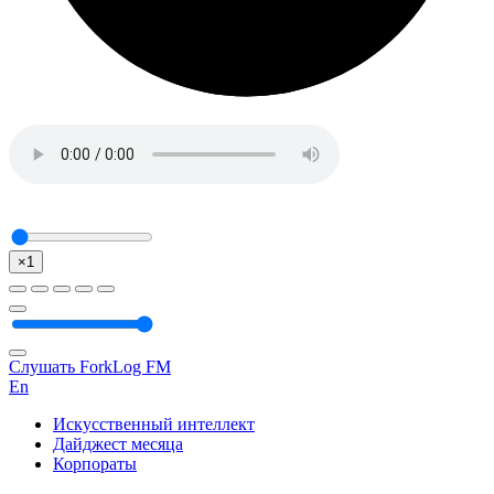
×1
Слушать ForkLog FM
En
Искусственный интеллект
Дайджест месяца
Корпораты