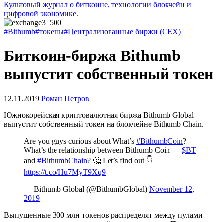
Культовый журнал о биткоине, технологии блокчейн и
цифровой экономике.
#Bithumb
#токены
#Централизованные биржи (CEX)
Биткоин-биржа Bithumb
выпустит собственный токен
12.11.2019
Роман Петров
Южнокорейская криптовалютная биржа Bithumb Global
выпустит собственный токен на блокчейне Bithumb Chain.
Are you guys curious about What’s
#BithumbCoin
?
What’s the relationship between Bithumb Coin —
$BT
and
#BithumbChain
? 🤔 Let’s find out 👇
https://t.co/Hu7MyT9Xq9
— Bithumb Global (@BithumbGlobal)
November 12,
2019
Выпущенные 300 млн токенов распределят между пулами