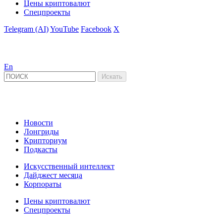
Цены криптовалют
Спецпроекты
Telegram (AI)
YouTube
Facebook
X
En
Новости
Лонгриды
Крипториум
Подкасты
Искусственный интеллект
Дайджест месяца
Корпораты
Цены криптовалют
Спецпроекты