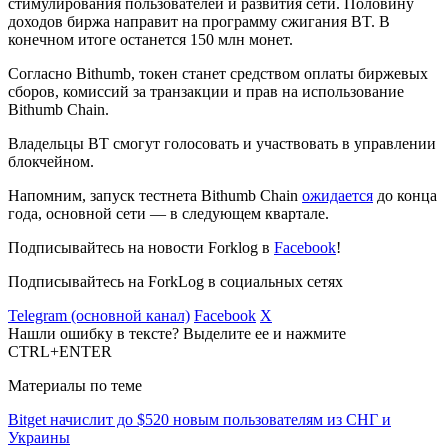
стимулирования пользователей и развития сети. Половину
доходов биржа направит на программу сжигания BT. В
конечном итоге останется 150 млн монет.
Согласно Bithumb, токен станет средством оплаты биржевых
сборов, комиссий за транзакции и прав на использование
Bithumb Chain.
Владельцы BT смогут голосовать и участвовать в управлении
блокчейном.
Напомним, запуск тестнета Bithumb Chain
ожидается
до конца
года, основной сети — в следующем квартале.
Подписывайтесь на новости Forklog в
Facebook
!
Подписывайтесь на ForkLog в социальных сетях
Telegram (основной канал)
Facebook
X
Нашли ошибку в тексте? Выделите ее и нажмите
CTRL+ENTER
Материалы по теме
Bitget начислит до $520 новым пользователям из СНГ и
Украины