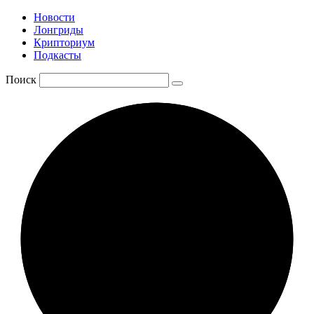
Новости
Лонгриды
Крипториум
Подкасты
Поиск