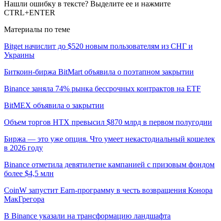
Нашли ошибку в тексте? Выделите ее и нажмите
CTRL+ENTER
Материалы по теме
Bitget начислит до $520 новым пользователям из СНГ и
Украины
Биткоин-биржа BitMart объявила о поэтапном закрытии
Binance заняла 74% рынка бессрочных контрактов на ETF
BitMEX объявила о закрытии
Объем торгов HTX превысил $870 млрд в первом полугодии
Биржа — это уже опция. Что умеет некастодиальный кошелек
в 2026 году
Binance отметила девятилетие кампанией с призовым фондом
более $4,5 млн
CoinW запустит Earn-программу в честь возвращения Конора
МакГрегора
В Binance указали на трансформацию ландшафта