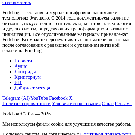
стейблкоинов
ForkLog — культовый журнал о цифровой экономике и
технологиях будущего. С 2014 года документируем развитие
биткоина, искусственного интеллекта, квантовых технологий
и других систем, определяющих трансформацию и развитие
цивилизации.
Все опубликованные материалы принадлежат
ForkLog. Вы можете перепечатывать наши материалы только
после согласования с редакцией и с указанием активной
ссылки на ForkLog.
Новости
Аудио
Лонгриды
Крипториум
ИИ
Дайджест месяца
Telegram (AI)
YouTube
Facebook
X
Политика приватности
Условия использования
О нас
Реклама
ForkLog ©2014 — 2026
Мы используем файлы cookie для улучшения качества работы.
Пользуясь сайтом, вы соглашаетесь с
Политикой приватности
.