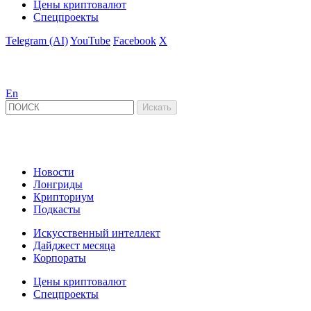
Цены криптовалют
Спецпроекты
Telegram (AI)
YouTube
Facebook
X
En
Новости
Лонгриды
Крипториум
Подкасты
Искусственный интеллект
Дайджест месяца
Корпораты
Цены криптовалют
Спецпроекты