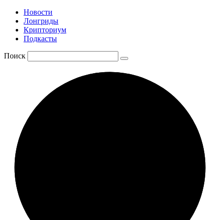
Новости
Лонгриды
Крипториум
Подкасты
Поиск