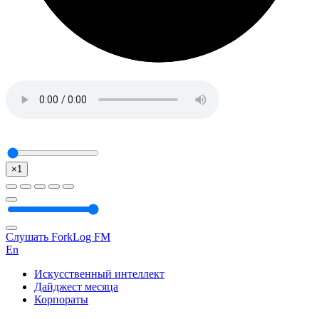
×1
Слушать ForkLog FM
En
Искусственный интеллект
Дайджест месяца
Корпораты