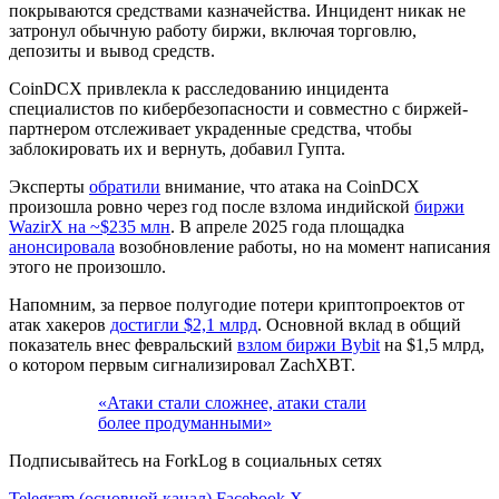
покрываются средствами казначейства. Инцидент никак не
затронул обычную работу биржи, включая торговлю,
депозиты и вывод средств.
CoinDCX привлекла к расследованию инцидента
специалистов по кибербезопасности и совместно с биржей-
партнером отслеживает украденные средства, чтобы
заблокировать их и вернуть, добавил Гупта.
Эксперты
обратили
внимание, что атака на CoinDCX
произошла ровно через год после взлома индийской
биржи
WazirX на ~$235 млн
. В апреле 2025 года площадка
анонсировала
возобновление работы, но на момент написания
этого не произошло.
Напомним, за первое полугодие потери криптопроектов от
атак хакеров
достигли $2,1 млрд
. Основной вклад в общий
показатель внес февральский
взлом биржи Bybit
на $1,5 млрд,
о котором первым сигнализировал ZachXBT.
«Атаки стали сложнее, атаки стали
более продуманными»
Подписывайтесь на ForkLog в социальных сетях
Telegram (основной канал)
Facebook
X