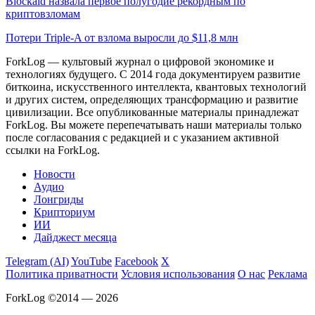
Blockaid назвала первое полугодие рекордным по
криптовзломам
Потери Triple-A от взлома выросли до $11,8 млн
ForkLog — культовый журнал о цифровой экономике и
технологиях будущего. С 2014 года документируем развитие
биткоина, искусственного интеллекта, квантовых технологий
и других систем, определяющих трансформацию и развитие
цивилизации.
Все опубликованные материалы принадлежат
ForkLog. Вы можете перепечатывать наши материалы только
после согласования с редакцией и с указанием активной
ссылки на ForkLog.
Новости
Аудио
Лонгриды
Крипториум
ИИ
Дайджест месяца
Telegram (AI)
YouTube
Facebook
X
Политика приватности
Условия использования
О нас
Реклама
ForkLog ©2014 — 2026