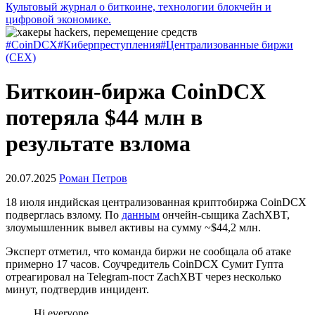
Культовый журнал о биткоине, технологии блокчейн и
цифровой экономике.
#CoinDCX
#Киберпреступления
#Централизованные биржи
(CEX)
Биткоин-биржа CoinDCX
потеряла $44 млн в
результате взлома
20.07.2025
Роман Петров
18 июля индийская централизованная криптобиржа CoinDCX
подверглась взлому. По
данным
ончейн-сыщика ZachXBT,
злоумышленник вывел активы на сумму ~$44,2 млн.
Эксперт отметил, что команда биржи не сообщала об атаке
примерно 17 часов. Соучредитель CoinDCX Сумит Гупта
отреагировал на Telegram-пост ZachXBT через несколько
минут, подтвердив инцидент.
Hi everyone,