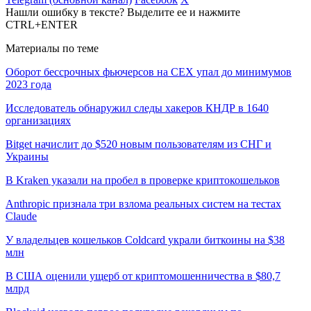
Нашли ошибку в тексте? Выделите ее и нажмите
CTRL+ENTER
Материалы по теме
Оборот бессрочных фьючерсов на CEX упал до минимумов
2023 года
Исследователь обнаружил следы хакеров КНДР в 1640
организациях
Bitget начислит до $520 новым пользователям из СНГ и
Украины
В Kraken указали на пробел в проверке криптокошельков
Anthropic признала три взлома реальных систем на тестах
Claude
У владельцев кошельков Coldcard украли биткоины на $38
млн
В США оценили ущерб от криптомошенничества в $80,7
млрд