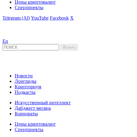
Цены криптовалют
Спецпроекты
Telegram (AI)
YouTube
Facebook
X
En
Новости
Лонгриды
Крипториум
Подкасты
Искусственный интеллект
Дайджест месяца
Корпораты
Цены криптовалют
Спецпроекты