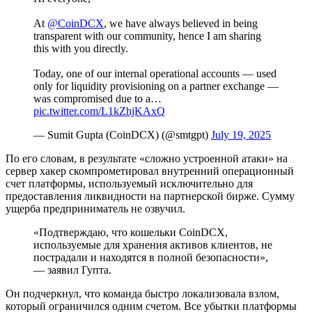
At
@CoinDCX
, we have always believed in being
transparent with our community, hence I am sharing
this with you directly.
Today, one of our internal operational accounts — used
only for liquidity provisioning on a partner exchange —
was compromised due to a…
pic.twitter.com/L1kZhjKAxQ
— Sumit Gupta (CoinDCX) (@smtgpt)
July 19, 2025
По его словам, в результате «сложно устроенной атаки» на
сервер хакер скомпрометировал внутренний операционный
счет платформы, используемый исключительно для
предоставления ликвидности на партнерской бирже. Сумму
ущерба предприниматель не озвучил.
«Подтверждаю, что кошельки CoinDCX,
используемые для хранения активов клиентов, не
пострадали и находятся в полной безопасности»,
— заявил Гупта.
Он подчеркнул, что команда быстро локализовала взлом,
который ограничился одним счетом. Все убытки платформы