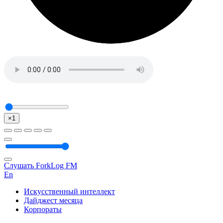
×1
Слушать ForkLog FM
En
Искусственный интеллект
Дайджест месяца
Корпораты