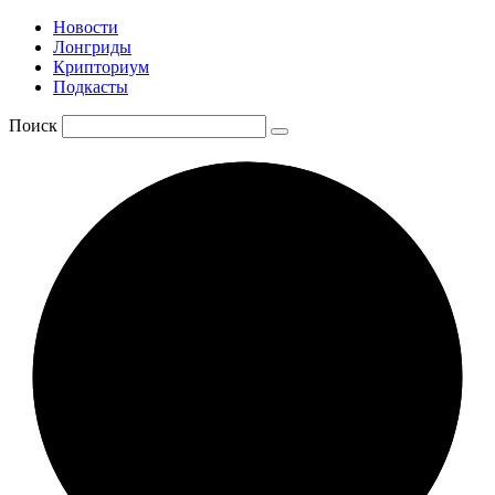
Новости
Лонгриды
Крипториум
Подкасты
Поиск