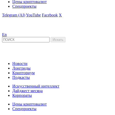
Цены криптовалют
Спецпроекты
Telegram (AI)
YouTube
Facebook
X
En
Новости
Лонгриды
Крипториум
Подкасты
Искусственный интеллект
Дайджест месяца
Корпораты
Цены криптовалют
Спецпроекты