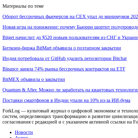
Материалы по теме
Оборот бессрочных фьючерсов на CEX упал до минимумов 202
Новая игра на понижение: почему Бьюрри шортит полупровод
Bitget начислит до $520 новым пользователям из СНГ и Украи
Биткоин-биржа BitMart объявила о поэтапном закрытии
Индия потребовала от GitHub удалить репозитории Bitchat
Binance заняла 74% рынка бессрочных контрактов на ETF
BitMEX объявила о закрытии
Quantum & After. Можно ли заработать на квантовых технологи
Поставки смартфонов в Индии упали на 10% из-за ИИ-бума
ForkLog — культовый журнал о цифровой экономике и технолог
систем, определяющих трансформацию и развитие цивилизаци
согласования с редакцией и с указанием активной ссылки на Fo
Новости
Аудио