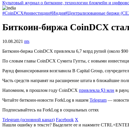
Культовый журнал о биткоине, технологии блокчейн и цифров
#CoinDCX
#инвестиции
#Индия
#Централизованные биржи (CE
Биткоин-биржа CoinDCX стал
10.08.2021
nts
Биткоин-биржа CoinDCX привлекла 6,7 млрд рупий (около $90
По словам главы CoinDCX Сумита Гупты, с новыми инвестиция
Раунд финансирования возглавила B Capital Group, соучредителе
Часть средств направят на расширение штата в ближайшие пол
Напомним, в прошлом году CoinDCX
привлекла $3 млн
в раун
Читайте биткоин-новости ForkLog в нашем
Telegram
— новости 
Подписывайтесь на ForkLog в социальных сетях
Telegram (основной канал)
Facebook
X
Нашли ошибку в тексте? Выделите ее и нажмите CTRL+ENTE