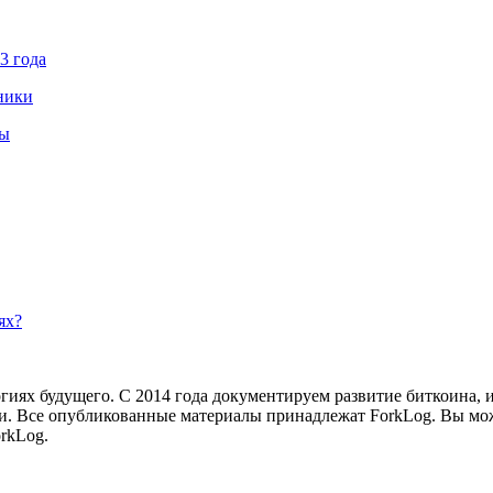
3 года
ники
ны
ях?
иях будущего. С 2014 года документируем развитие биткоина, 
и.
Все опубликованные материалы принадлежат ForkLog. Вы мож
rkLog.