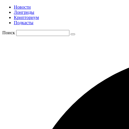
Новости
Лонгриды
Крипториум
Подкасты
Поиск