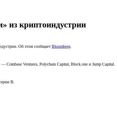
м» из криптоиндустрии
ндустрии. Об этом сообщает
Bloomberg
.
oinbase Ventures, Polychain Capital, Block.one и Jump Capital.
серии B.