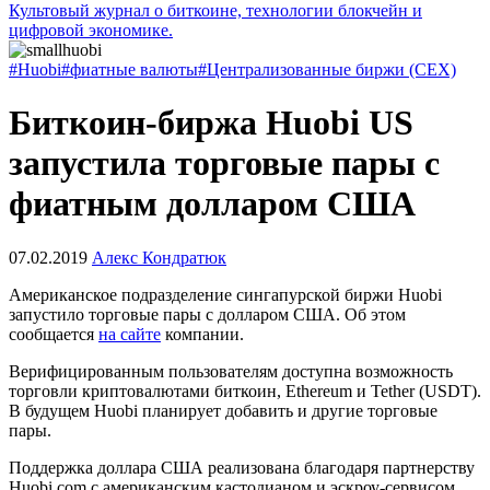
Культовый журнал о биткоине, технологии блокчейн и
цифровой экономике.
#Huobi
#фиатные валюты
#Централизованные биржи (CEX)
Биткоин-биржа Huobi US
запустила торговые пары с
фиатным долларом США
07.02.2019
Алекс Кондратюк
Американское подразделение сингапурской биржи Huobi
запустило торговые пары с долларом США. Об этом
сообщается
на сайте
компании.
Верифицированным пользователям доступна возможность
торговли криптовалютами биткоин, Ethereum и Tether (USDT).
В будущем Huobi планирует добавить и другие торговые
пары.
Поддержка доллара США реализована благодаря партнерству
Huobi.com с американским кастодианом и эскроу-сервисом