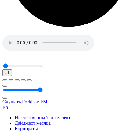
×1
Слушать ForkLog FM
En
Искусственный интеллект
Дайджест месяца
Корпораты