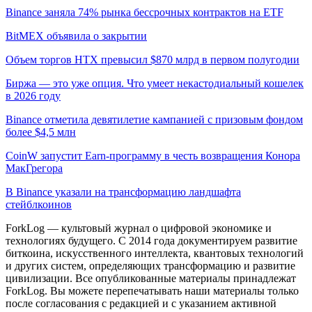
Binance заняла 74% рынка бессрочных контрактов на ETF
BitMEX объявила о закрытии
Объем торгов HTX превысил $870 млрд в первом полугодии
Биржа — это уже опция. Что умеет некастодиальный кошелек
в 2026 году
Binance отметила девятилетие кампанией с призовым фондом
более $4,5 млн
CoinW запустит Earn-программу в честь возвращения Конора
МакГрегора
В Binance указали на трансформацию ландшафта
стейблкоинов
ForkLog — культовый журнал о цифровой экономике и
технологиях будущего. С 2014 года документируем развитие
биткоина, искусственного интеллекта, квантовых технологий
и других систем, определяющих трансформацию и развитие
цивилизации.
Все опубликованные материалы принадлежат
ForkLog. Вы можете перепечатывать наши материалы только
после согласования с редакцией и с указанием активной