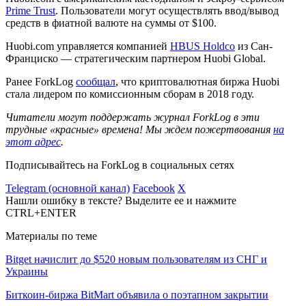
Prime Trust
. Пользователи могут осуществлять ввод/вывод
средств в фиатной валюте на суммы от $100.
Huobi.com управляется компанией
HBUS Holdco
из Сан-
Франциско — стратегическим партнером Huobi Global.
Ранее ForkLog
сообщал
, что криптовалютная биржа Huobi
стала лидером по комиссионным сборам в 2018 году.
Читатели могут поддержать журнал ForkLog в эти
трудные «красные» времена! Мы ждем пожертвования
на
этот адрес
.
Подписывайтесь на ForkLog в социальных сетях
Telegram (основной канал)
Facebook
X
Нашли ошибку в тексте? Выделите ее и нажмите
CTRL+ENTER
Материалы по теме
Bitget начислит до $520 новым пользователям из СНГ и
Украины
Биткоин-биржа BitMart объявила о поэтапном закрытии