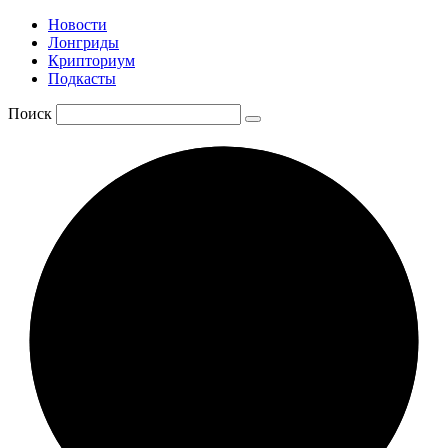
Новости
Лонгриды
Крипториум
Подкасты
Поиск