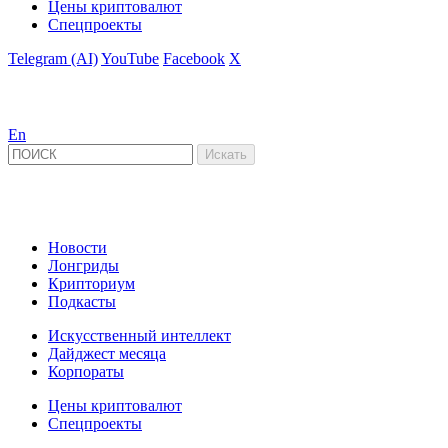
Цены криптовалют
Спецпроекты
Telegram (AI)
YouTube
Facebook
X
En
Новости
Лонгриды
Крипториум
Подкасты
Искусственный интеллект
Дайджест месяца
Корпораты
Цены криптовалют
Спецпроекты