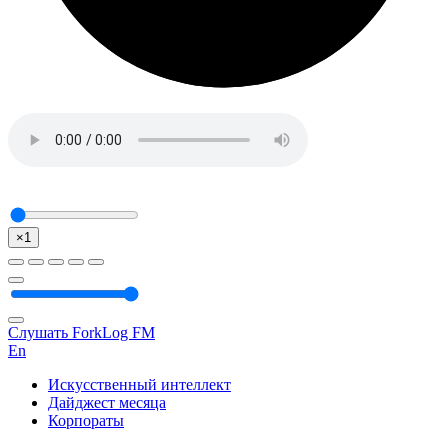
×1
Слушать ForkLog FM
En
Искусственный интеллект
Дайджест месяца
Корпораты