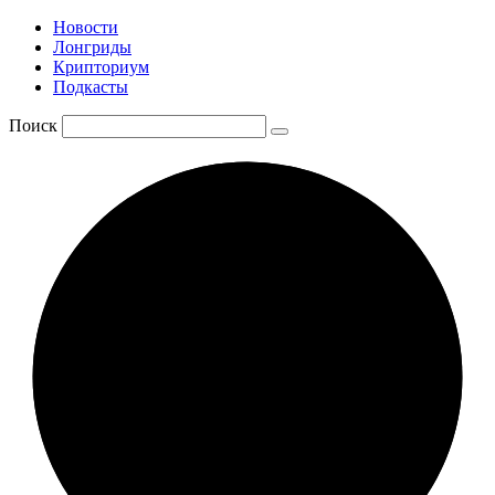
Новости
Лонгриды
Крипториум
Подкасты
Поиск