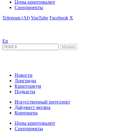
Цены криптовалют
Спецпроекты
Telegram (AI)
YouTube
Facebook
X
En
Новости
Лонгриды
Крипториум
Подкасты
Искусственный интеллект
Дайджест месяца
Корпораты
Цены криптовалют
Спецпроекты