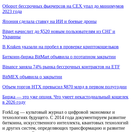
Оборот бессрочных фьючерсов на CEX упал до минимумов
2023 года
Япония сделала ставку на ИИ и боевые дроны
Bitget начислит до $520 новым пользователям из СНГ и
Украины
В Kraken указали на пробел в проверке криптокошельков
Биткоин-биржа BitMart объявила о поэтапном закрытии
Binance заняла 74% рынка бессрочных контрактов на ETF
BitMEX объявила о закрытии
Объем торгов HTX превысил $870 млрд в первом полугодии
Биржа — это уже опция. Что умеет некастодиальный кошелек
в 2026 году
ForkLog — культовый журнал о цифровой экономике и
технологиях будущего. С 2014 года документируем развитие
биткоина, искусственного интеллекта, квантовых технологий
и других систем, определяющих трансформацию и развитие