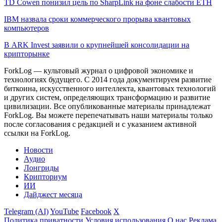
TD Cowen понизил цель по SharpLink на фоне слабости ETH
IBM назвала сроки коммерческого прорыва квантовых
компьютеров
В ARK Invest заявили о крупнейшей консолидации на
крипторынке
ForkLog — культовый журнал о цифровой экономике и
технологиях будущего. С 2014 года документируем развитие
биткоина, искусственного интеллекта, квантовых технологий
и других систем, определяющих трансформацию и развитие
цивилизации.
Все опубликованные материалы принадлежат
ForkLog. Вы можете перепечатывать наши материалы только
после согласования с редакцией и с указанием активной
ссылки на ForkLog.
Новости
Аудио
Лонгриды
Крипториум
ИИ
Дайджест месяца
Telegram (AI)
YouTube
Facebook
X
Политика приватности
Условия использования
О нас
Реклама