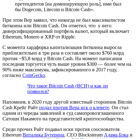
претендентов [на доминирующую роль], ими был
бы Dogecoin, Litecoin и Bitcoin Cash».
При этом Вер заявил, что никогда не был максималистом
биткоина или Bitcoin Cash. Он отметил, что у него
диверсифицированный портфель валют, который включает
Ethereum, Monero и XRP от Ripple.
С момента хардфорка капитализация биткоина выросла
приблизительно в три раза и составляет около $760 млрд
против ~$5,8 млрд у Bitcoin Cash. На момент написания
последняя торгуется чуть выше уровня $300 — более чем на
90% ниже максимума, зафиксированного в 2017 году,
согласно
CoinGecko
.
Что такое Bitcoin Cash (BCH) и как он
появился?
Напомним, в 2020 году другой известный сторонник Bitcoin
Cash Крейг Райт
подал против Вера иск о клевете
. Он стал
одним из череды заявлений в суд самопровозглашенного
Сатоши Накамото на представителей криптосообщества.
Среди прочих Райт подавал иски против сооснователя
Ethereum
Виталика Бутерина
, CEO Blockstream
Адама Бэка
и