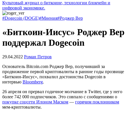
Культовый журнал о биткоине, технологии блокчейн и
цифровой экономике.
#Dogecoin (DOGE)
#Мнения
#Роджер Вер
«Биткоин-Иисус» Роджер Вер
поддержал Dogecoin
29.04.2022
Роман Петров
Основатель Bitcoin.com Роджер Вер, получивший за
продвижение первой криптовалюты в ранние годы прозвище
«Биткоин-Иисус», похвалил достоинства Dogecoin в
интервью
Bloomberg
.
26 апреля он прервал годичное молчание в Twitter, где у него
более 742 000 подписчиков. Это совпало с сообщениями о
покупке соцсети Илоном Маском
—
горячим поклонником
мем-криптовалюты.