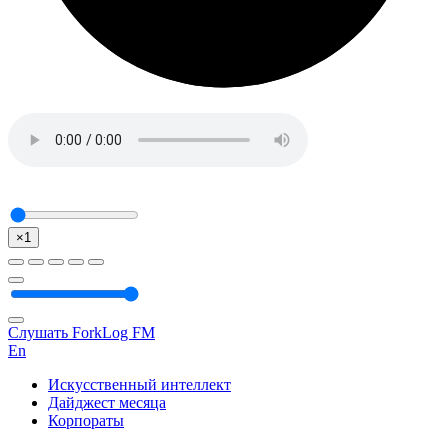
×1
Слушать ForkLog FM
En
Искусственный интеллект
Дайджест месяца
Корпораты