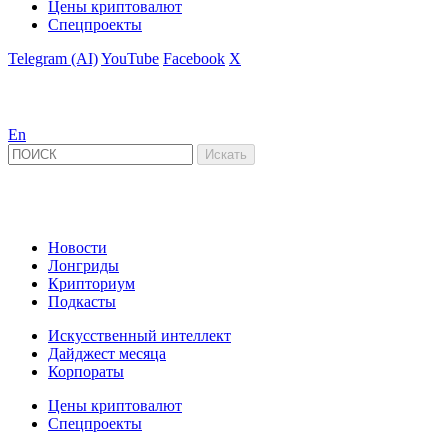
Цены криптовалют
Спецпроекты
Telegram (AI)
YouTube
Facebook
X
En
Новости
Лонгриды
Крипториум
Подкасты
Искусственный интеллект
Дайджест месяца
Корпораты
Цены криптовалют
Спецпроекты