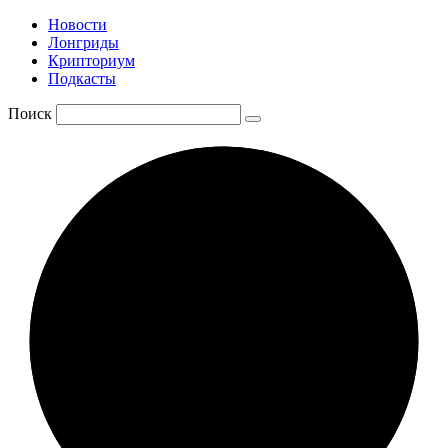
Новости
Лонгриды
Крипториум
Подкасты
Поиск