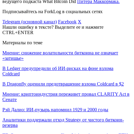
ведущего подкаста What Bitcoin Did
Питера Маккормака.
Подписывайтесь на ForkLog в социальных сетях
Telegram (основной канал)
Facebook
X
Нашли ошибку в тексте? Выделите ее и нажмите
CTRL+ENTER
Материалы по теме
Мнение: снижение волатильности биткоина не означает
«затишье»
В Ledger предупредили об ИИ-рисках на фоне взлома
Coldcard
В Dragonfly оценили предотвращение взлома Coldcard в $2
Мнение: криптоиндустрия переживет провал CLARITY Act в
Сенате
Рэй Далио: ИИ-пузырь напомнил 1929 и 2000 годы
Аналитики поддержали отход Strategy от чистого биткоин-
резерва