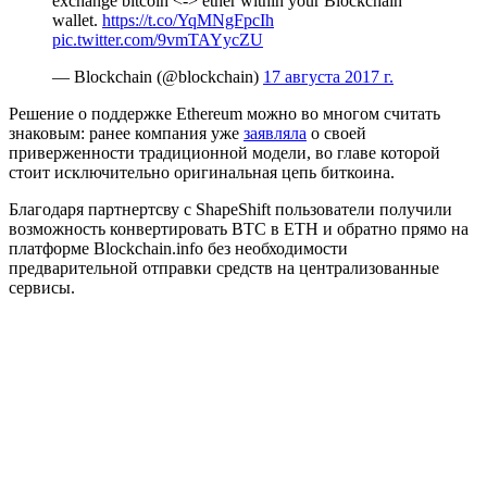
exchange bitcoin <-> ether within your Blockchain
wallet.
https://t.co/YqMNgFpcIh
pic.twitter.com/9vmTAYycZU
— Blockchain (@blockchain)
17 августа 2017 г.
Решение о поддержке Ethereum можно во многом считать
знаковым: ранее компания уже
заявляла
о своей
приверженности традиционной модели, во главе которой
стоит исключительно оригинальная цепь биткоина.
Благодаря партнертсву с ShapeShift пользователи получили
возможность конвертировать BTC в ETH и обратно прямо на
платформе Blockchain.info без необходимости
предварительной отправки средств на централизованные
сервисы.