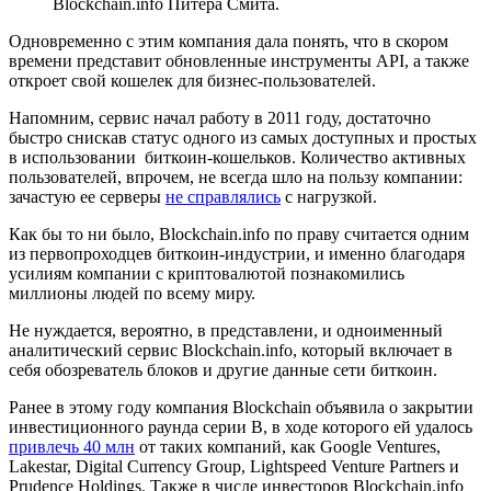
Blockchain.info Питера Смита.
Одновременно с этим компания дала понять, что в скором
времени представит обновленные инструменты API, а также
откроет свой кошелек для бизнес-пользователей.
Напомним, сервис начал работу в 2011 году, достаточно
быстро снискав статус одного из самых доступных и простых
в использовании биткоин-кошельков. Количество активных
пользователей, впрочем, не всегда шло на пользу компании:
зачастую ее серверы
не справлялись
с нагрузкой.
Как бы то ни было, Blockchain.info по праву считается одним
из первопроходцев биткоин-индустрии, и именно благодаря
усилиям компании с криптовалютой познакомились
миллионы людей по всему миру.
Не нуждается, вероятно, в представлени, и одноименный
аналитический сервис Blockchain.info, который включает в
себя обозреватель блоков и другие данные сети биткоин.
Ранее в этому году компания Blockchain объявила о закрытии
инвестиционного раунда серии B, в ходе которого ей удалось
привлечь 40 млн
от таких компаний, как Google Ventures,
Lakestar, Digital Currency Group, Lightspeed Venture Partners и
Prudence Holdings. Также в числе инвесторов Blockchain.info