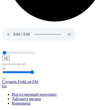
×1
Слушать ForkLog FM
En
Искусственный интеллект
Дайджест месяца
Корпораты