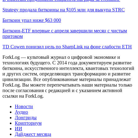
Strategy продала биткоины на $105 млн для выкупа STRC
Биткоин упал ниже $63 000
Биткоин-ETF впервые с апреля завершили месяц с чистым
притоком
TD Cowen понизил цель по SharpLink на фоне слабости ETH
ForkLog — культовый журнал о цифровой экономике и
технологиях будущего. С 2014 года документируем развитие
биткоина, искусственного интеллекта, квантовых технологий
и других систем, определяющих трансформацию и развитие
цивилизации.
Все опубликованные материалы принадлежат
ForkLog. Вы можете перепечатывать наши материалы только
после согласования с редакцией и с указанием активной
ссылки на ForkLog.
Новости
Аудио
Лонгриды
Крипториум
ИИ
Дайджест месяца