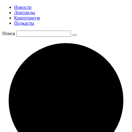
Новости
Лонгриды
Крипториум
Подкасты
Поиск