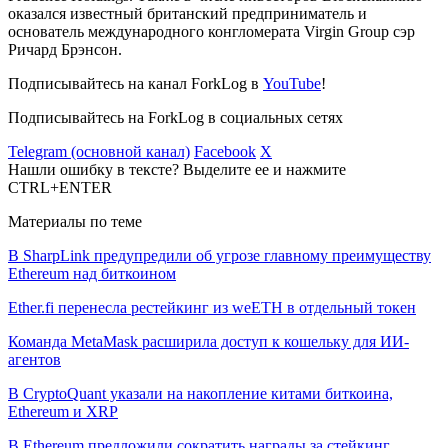
оказался известный британский предприниматель и
основатель международного конгломерата Virgin Group сэр
Ричард Брэнсон.
Подписывайтесь на канал ForkLog в
YouTube
!
Подписывайтесь на ForkLog в социальных сетях
Telegram (основной канал)
Facebook
X
Нашли ошибку в тексте? Выделите ее и нажмите
CTRL+ENTER
Материалы по теме
В SharpLink предупредили об угрозе главному преимуществу
Ethereum над биткоином
Ether.fi перенесла рестейкинг из weETH в отдельный токен
Команда MetaMask расширила доступ к кошельку для ИИ-
агентов
В CryptoQuant указали на накопление китами биткоина,
Ethereum и XRP
В Ethereum предложили сократить награды за стейкинг