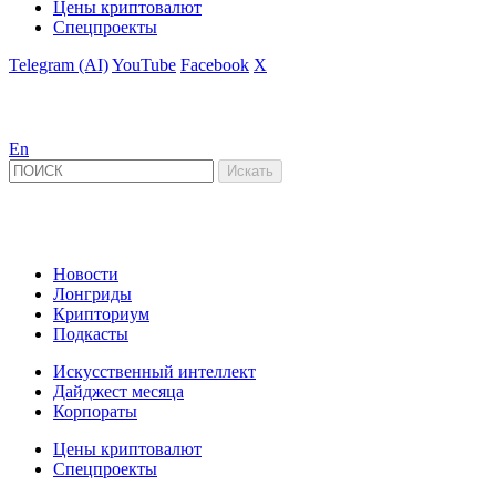
Цены криптовалют
Спецпроекты
Telegram (AI)
YouTube
Facebook
X
En
Новости
Лонгриды
Крипториум
Подкасты
Искусственный интеллект
Дайджест месяца
Корпораты
Цены криптовалют
Спецпроекты