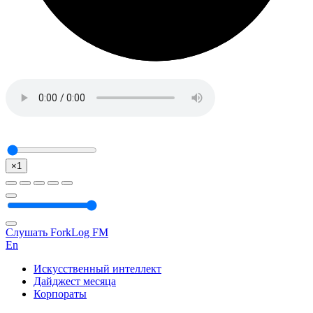
×1
Слушать ForkLog FM
En
Искусственный интеллект
Дайджест месяца
Корпораты