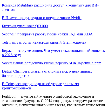
Команда MetaMask расширила доступ к кошельку для ИИ-
агентов
В Huawei предупредили о пределе чипов Nvidia
Биткоин упал ниже $63 000
SecondFi прекратит работу после кражи 16,1 млн ADA
Telegram запустит некастодиальный Gram-кошелек
Биржа — это уже опция. Что умеет некастодиальный кошелек
в 2026 году
Socket нашла ворующую ключи версию SDK Injective в npm
Digital Chamber призвала отклонить иск о неактивных
биткоин-адресах
В Coinspect предупредили об угрозе для тысяч
криптокошельков
ForkLog — культовый журнал о цифровой экономике и
технологиях будущего. С 2014 года документируем развитие
биткоина, искусственного интеллекта, квантовых технологий