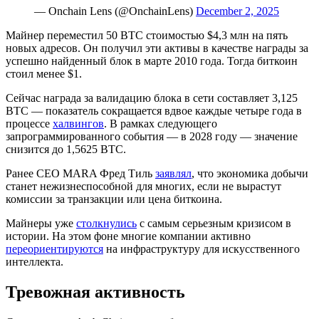
— Onchain Lens (@OnchainLens)
December 2, 2025
Майнер переместил 50 BTC стоимостью $4,3 млн на пять
новых адресов. Он получил эти активы в качестве награды за
успешно найденный блок в марте 2010 года. Тогда биткоин
стоил менее $1.
Сейчас награда за валидацию блока в сети составляет 3,125
BTC — показатель сокращается вдвое каждые четыре года в
процессе
халвингов
. В рамках следующего
запрограммированного события — в 2028 году — значение
снизится до 1,5625 BTC.
Ранее CEO MARA Фред Тиль
заявлял
, что экономика добычи
станет нежизнеспособной для многих, если не вырастут
комиссии за транзакции или цена биткоина.
Майнеры уже
столкнулись
с самым серьезным кризисом в
истории. На этом фоне многие компании активно
переориентируются
на инфраструктуру для искусственного
интеллекта.
Тревожная активность