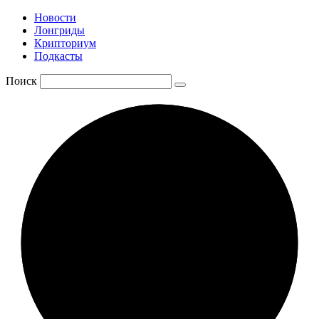
Новости
Лонгриды
Крипториум
Подкасты
Поиск