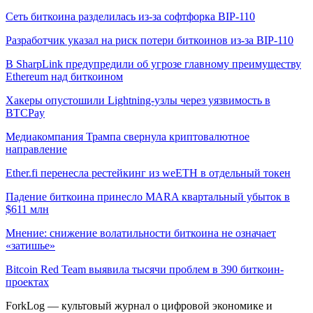
Сеть биткоина разделилась из-за софтфорка BIP-110
Разработчик указал на риск потери биткоинов из-за BIP-110
В SharpLink предупредили об угрозе главному преимуществу
Ethereum над биткоином
Хакеры опустошили Lightning-узлы через уязвимость в
BTCPay
Медиакомпания Трампа свернула криптовалютное
направление
Ether.fi перенесла рестейкинг из weETH в отдельный токен
Падение биткоина принесло MARA квартальный убыток в
$611 млн
Мнение: снижение волатильности биткоина не означает
«затишье»
Bitcoin Red Team выявила тысячи проблем в 390 биткоин-
проектах
ForkLog — культовый журнал о цифровой экономике и