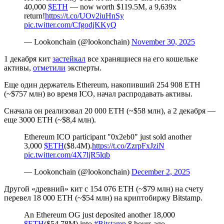
40,000
$ETH
— now worth $119.5M, a 9,639x
return!
https://t.co/UOv2iuHnSy
pic.twitter.com/CfgodjKKyQ
— Lookonchain (@lookonchain)
November 30, 2025
1 декабря кит
застейкал
все хранящиеся на его кошельке
активы,
отметили
эксперты.
Еще один держатель Ethereum, накопивший 254 908 ETH
(~$757 млн) во время ICO, начал распродавать активы.
Сначала он реализовал 20 000 ETH (~$58 млн), а 2 декабря —
еще 3000 ETH (~$8,4 млн).
Ethereum ICO participant "0x2eb0" just sold another
3,000
$ETH
($8.4M).
https://t.co/ZzrpFxJziN
pic.twitter.com/4X7ljR5lqb
— Lookonchain (@lookonchain)
December 2, 2025
Другой «древний» кит с 154 076 ETH (~$79 млн) на счету
перевел 18 000 ETH (~$54 млн) на криптобиржу Bitstamp.
An Ethereum OG just deposited another 18,000
$ETH
($54.78M) into
#Bitstamp
8 hours ago.