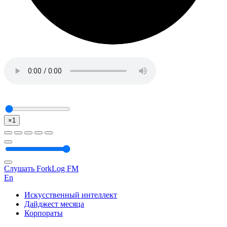
×1
Слушать ForkLog FM
En
Искусственный интеллект
Дайджест месяца
Корпораты