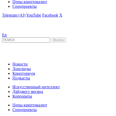
Цены криптовалют
Спецпроекты
Telegram (AI)
YouTube
Facebook
X
En
Новости
Лонгриды
Крипториум
Подкасты
Искусственный интеллект
Дайджест месяца
Корпораты
Цены криптовалют
Спецпроекты