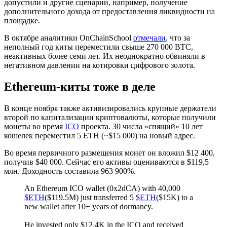
допустили и другие сценарии, например, получение
дополнительного дохода от предоставления ликвидности на
площадке.
В октябре аналитики OnChainSchool
отмечали
, что за
неполный год киты переместили свыше 270 000 BTC,
неактивных более семи лет. Их неоднократно обвиняли в
негативном давлении на котировки цифрового золота.
Ethereum-киты тоже в деле
В конце ноября также активизировались крупные держатели
второй по капитализации криптовалюты, которые получили
монеты во время
ICO
проекта. 30 числа «спящий» 10 лет
кошелек переместил 5 ETH (~$15 000) на новый адрес.
Во время первичного размещения монет он вложил $12 400,
получив $40 000. Сейчас его активы оцениваются в $119,5
млн. Доходность составила 963 900%.
An Ethereum ICO wallet (0x2dCA) with 40,000
$ETH
($119.5M) just transferred 5
$ETH
($15K) to a
new wallet after 10+ years of dormancy.
He invested only $12.4K in the ICO and received