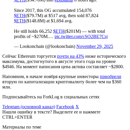
Since 2017, this OG accumulated 154,076
$ETH
($79.7M) at $517 avg, then sold 87,824
$ETH
($148.8M) at $1,694 avg.
He still holds 66,252
$ETH
($201M) — with total
profits of ~$270M.…
pic.twitter.com/cSO2BE7Csj
— Lookonchain (@lookonchain)
November 29, 2025
Сейчас Ethereum торгуется
почти на 43%
ниже исторического
максимума, достигнутого в августе этого года на уровне
$4946. На момент написания цена актива составляет ~$2800.
Напомним, в начале ноября крупные инвесторы
приобрели
вторую по капитализации криптовалюту более чем на $360
млн.
Подписывайтесь на ForkLog в социальных сетях
Telegram (основной канал)
Facebook
X
Нашли ошибку в тексте? Выделите ее и нажмите
CTRL+ENTER
Материалы по теме