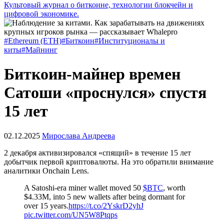
Культовый журнал о биткоине, технологии блокчейн и
цифровой экономике.
#Ethereum (ETH)
#Биткоин
#Институционалы и
киты
#Майнинг
Биткоин-майнер времен
Сатоши «проснулся» спустя
15 лет
02.12.2025
Мирослава Андреева
2 декабря активизировался «спящий» в течение 15 лет
добытчик первой криптовалюты. На это обратили внимание
аналитики Onchain Lens.
A Satoshi-era miner wallet moved 50
$BTC
, worth
$4.33M, into 5 new wallets after being dormant for
over 15 years.
https://t.co/2YskrD2yhJ
pic.twitter.com/UN5W8Ptqps