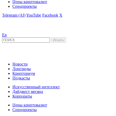
Цены криптовалют
Спецпроекты
Telegram (AI)
YouTube
Facebook
X
En
Новости
Лонгриды
Крипториум
Подкасты
Искусственный интеллект
Дайджест месяца
Корпораты
Цены криптовалют
Спецпроекты