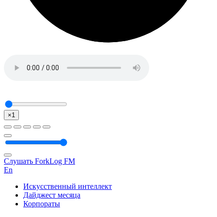
×1
Слушать ForkLog FM
En
Искусственный интеллект
Дайджест месяца
Корпораты