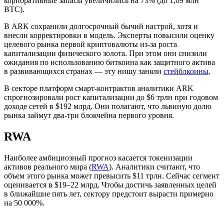
корпоративные запасы увеличились на 73% (до 1,09 млн
BTC).
В ARK сохранили долгосрочный бычий настрой, хотя и
внесли корректировки в модель. Эксперты повысили оценку
целевого рынка первой криптовалюты из-за роста
капитализации физического золота. При этом они снизили
ожидания по использованию биткоина как защитного актива
в развивающихся странах — эту нишу заняли
стейблкоины
.
В секторе платформ смарт-контрактов аналитики ARK
спрогнозировали рост капитализации до $6 трлн при годовом
доходе сетей в $192 млрд. Они полагают, что львиную долю
рынка займут два-три блокчейна первого уровня.
RWA
Наиболее амбициозный прогноз касается токенизации
активов реального мира (
RWA
). Аналитики считают, что
объем этого рынка может превысить $11 трлн. Сейчас сегмент
оценивается в $19–22 млрд. Чтобы достичь заявленных целей
в ближайшие пять лет, сектору предстоит вырасти примерно
на 50 000%.