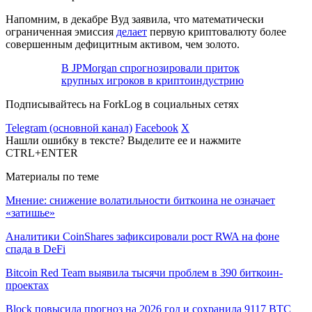
Напомним, в декабре Вуд заявила, что математически
ограниченная эмиссия
делает
первую криптовалюту более
совершенным дефицитным активом, чем золото.
В JPMorgan спрогнозировали приток
крупных игроков в криптоиндустрию
Подписывайтесь на ForkLog в социальных сетях
Telegram (основной канал)
Facebook
X
Нашли ошибку в тексте? Выделите ее и нажмите
CTRL+ENTER
Материалы по теме
Мнение: снижение волатильности биткоина не означает
«затишье»
Аналитики CoinShares зафиксировали рост RWA на фоне
спада в DeFi
Bitcoin Red Team выявила тысячи проблем в 390 биткоин-
проектах
Block повысила прогноз на 2026 год и сохранила 9117 BTC