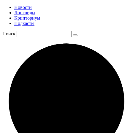
Новости
Лонгриды
Крипториум
Подкасты
Поиск