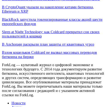
В CryptoQuant указали на накопление китами биткоина,
Ethereum и XRP
BlackRock запустила токенизированные классы акций шести
европейских фондов
Sleep at Night Technology: как Coldcard превратил сон своих
пользователей в кошмар
В Anchorage раскрыли план защиты от квантовых угроз
Взлом кошельков Coldcard не вызвал массовых переводов
биткоина на биржи
ForkLog — культовый журнал о цифровой экономике и
технологиях будущего. С 2014 года документируем развитие
биткоина, искусственного интеллекта, квантовых технологий
и других систем, определяющих трансформацию и развитие
цивилизации.
Все опубликованные материалы принадлежат
ForkLog. Вы можете перепечатывать наши материалы только
после согласования с редакцией и с указанием активной
ссылки на ForkLog.
Новости