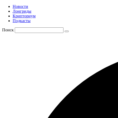
Новости
Лонгриды
Крипториум
Подкасты
Поиск