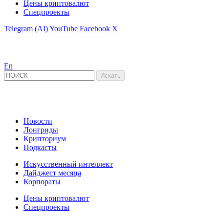
Цены криптовалют
Спецпроекты
Telegram (AI)
YouTube
Facebook
X
En
Новости
Лонгриды
Крипториум
Подкасты
Искусственный интеллект
Дайджест месяца
Корпораты
Цены криптовалют
Спецпроекты