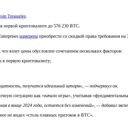
coin Treasuries
.
в в первой криптовалюте до 576 230 BTC.
nterprises
намерена
приобрести со скидкой права требования на
, что взлет цены обусловлен сочетанием нескольких факторов:
в в первую криптовалюту;
ицитность, получится идеальный шторм», — подчеркнул он.
ыночную ситуацию как «начало игры», учитывая «фундаментальн
ая в конце 2024 года, остается без изменений», — добавил эксп
нее не видел «столь плавных притоков в BTC».