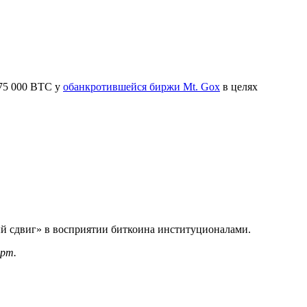
 75 000 BTC у
обанкротившейся биржи Mt. Gox
в целях
ый сдвиг» в восприятии биткоина институционалами.
ерт.