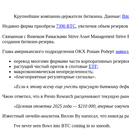
Крупнейшие компании-держатели биткоина. Данные:
Bit
Недавно фирма приобрела
7390 BTC
, увеличив объем резерво
Связанная с Вивеком Рамасвами Strive Asset Management Strive E
создания биткоин-резерва.
Глава американского подразделения OKX Рошан Роберт
заявил
перевод многими фирмами части корпоративных резерво
растущий чистый приток в спотовые
ETF
;
макроэкономическая неопределенность;
«благоприятные регуляторные сигналы».
«Если к этому всему еще учесть присущую биткоину деф
Чжон отметил, что в Presto Research расценивают текущую р
«Целевая отметка 2025 года — $210 000, впервые озвученн
Известный ончейн-аналитик Вилли Ву написал, что никогда ра
I've never seen flows into BTC coming in so smooth.