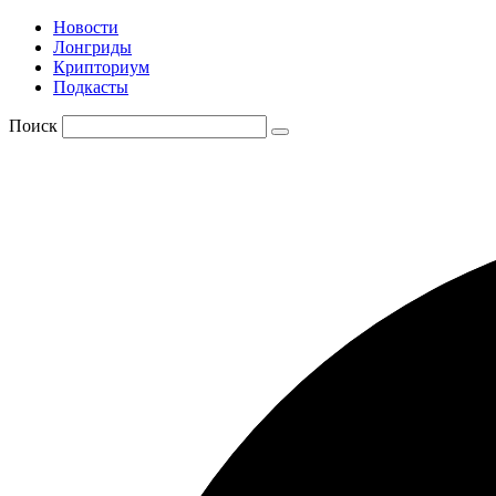
Новости
Лонгриды
Крипториум
Подкасты
Поиск