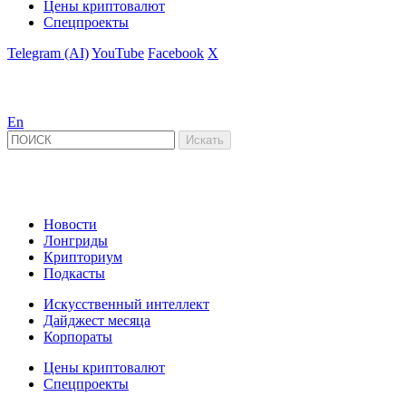
Цены криптовалют
Спецпроекты
Telegram (AI)
YouTube
Facebook
X
En
Новости
Лонгриды
Крипториум
Подкасты
Искусственный интеллект
Дайджест месяца
Корпораты
Цены криптовалют
Спецпроекты