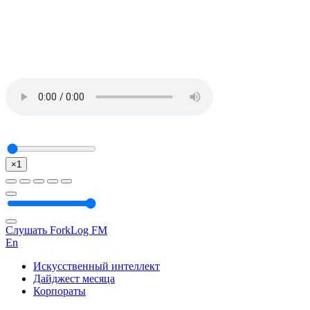
×1
Слушать ForkLog FM
En
Искусственный интеллект
Дайджест месяца
Корпораты