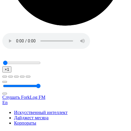
×1
Слушать ForkLog FM
En
Искусственный интеллект
Дайджест месяца
Корпораты