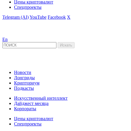
Цены криптовалют
Спецпроекты
Telegram (AI)
YouTube
Facebook
X
En
Новости
Лонгриды
Крипториум
Подкасты
Искусственный интеллект
Дайджест месяца
Корпораты
Цены криптовалют
Спецпроекты