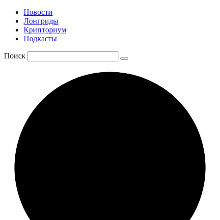
Новости
Лонгриды
Крипториум
Подкасты
Поиск