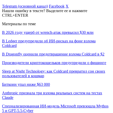
Telegram (основной канал)
Facebook
X
Нашли ошибку в тексте? Выделите ее и нажмите
CTRL+ENTER
Материалы по теме
В 2026 году ущерб от wrench-атак превысил $30 млн
В Ledger предупредили об ИИ-рисках на фоне взлома
Coldcard
В Dragonfly оценили предотвращение взлома Coldcard в $2
Производители криптокошельков предупредили о фишинге
Sleep at Night Technology: как Coldcard превратил сон своих
пользователей в кошмар
Биткоин упал ниже $63 000
Anthropic признала три взлома реальных систем на тестах
Claude
Специализированная ИИ-модель Microsoft превзошла Mythos
5 и GPT-5.5-Cyber