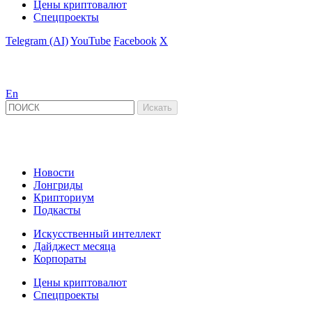
Цены криптовалют
Спецпроекты
Telegram (AI)
YouTube
Facebook
X
En
Новости
Лонгриды
Крипториум
Подкасты
Искусственный интеллект
Дайджест месяца
Корпораты
Цены криптовалют
Спецпроекты