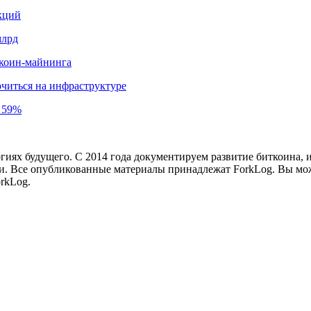
кций
млрд
иткоин-майнинга
читься на инфраструктуре
а 59%
иях будущего. С 2014 года документируем развитие биткоина, 
и.
Все опубликованные материалы принадлежат ForkLog. Вы мож
rkLog.