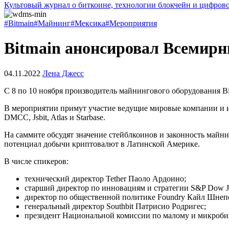
Культовый журнал о биткоине, технологии блокчейн и цифров
#Bitmain
#Майнинг
#Мексика
#Мероприятия
Bitmain анонсировал Всемир
04.11.2022
Лена Джесс
С 8 по 10 ноября производитель майнингового оборудования 
В мероприятии примут участие ведущие мировые компании и изве
DMCC, Jsbit, Atlas и Starbase.
На саммите обсудят значение стейблкоинов и законность майн
потенциал добычи криптовалют в Латинской Америке.
В числе спикеров:
технический директор Tether Паоло Ардоино;
старший директор по инновациям и стратегии S&P Dow J
директор по общественной политике Foundry Кайл Шнеп
генеральный директор Southbit Патрисио Родригес;
президент Национальной комиссии по малому и микроби