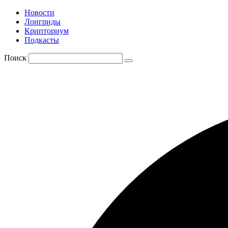
Новости
Лонгриды
Крипториум
Подкасты
Поиск