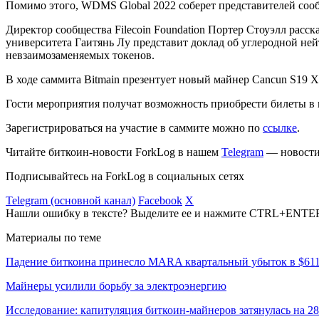
Помимо этого, WDMS Global 2022 соберет представителей соо
Директор сообщества Filecoin Foundation Портер Стоуэлл рас
университета Гаитянь Лу представит доклад об углеродной не
невзаимозаменяемых токенов.
В ходе саммита Bitmain презентует новый майнер Cancun S19 X
Гости мероприятия получат возможность приобрести билеты в 
Зарегистрироваться на участие в саммите можно по
ссылке
.
Читайте биткоин-новости ForkLog в нашем
Telegram
— новости 
Подписывайтесь на ForkLog в социальных сетях
Telegram (основной канал)
Facebook
X
Нашли ошибку в тексте? Выделите ее и нажмите CTRL+ENTE
Материалы по теме
Падение биткоина принесло MARA квартальный убыток в $61
Майнеры усилили борьбу за электроэнергию
Исследование: капитуляция биткоин-майнеров затянулась на 2