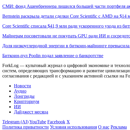
СМИ: фонд Ашенбреннера лишился большей части портфеля а
Bernstein раскрыла детали сделки Core Scientific с AMD на $14 
Core Scientific списала $41,9 млн ради ускоренного ухода из б
Майнерам посоветовали не покупать GPU ради ИИ и сосредото
Доля низкоуглеродной энергии в биткоин-майнинге превысил
Биткоин-пул Poolin подал заявление о банкротстве
ForkLog — культовый журнал о цифровой экономике и технолог
систем, определяющих трансформацию и развитие цивилизаци
согласования с редакцией и с указанием активной ссылки на Fo
Новости
Аудио
Лонгриды
Крипториум
ИИ
Дайджест месяца
Telegram (AI)
YouTube
Facebook
X
Политика приватности
Условия использования
О нас
Реклама