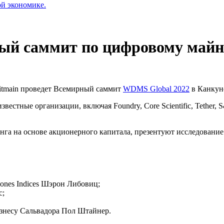
ой экономике.
ный саммит по цифровому май
Bitmain проведет Всемирный саммит
WDMS Global 2022
в Канкун
стные организации, включая Foundry, Core Scientific, Tether, 
инга на основе акционерного капитала, презентуют исследовани
ones Indices Шэрон Либовиц;
с;
знесу Сальвадора Пол Штайнер.