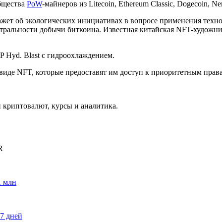
бщества
PoW
-майнеров из Litecoin, Ethereum Classic, Dogecoin, Ne
скажет об экологических инициативах в вопросе применения тех
йтральности добычи биткоина. Известная китайская NFT-художн
P Hyd. Blast с гидроохлаждением.
виде NFT, которые предоставят им доступ к приоритетным прав
криптовалют, курсы и аналитика.
R
1 млн
87 дней