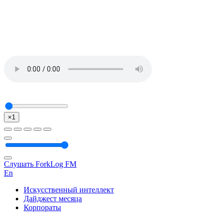
×1
Слушать ForkLog FM
En
Искусственный интеллект
Дайджест месяца
Корпораты