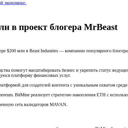
ой экономике.
лн в проект блогера MrBeast
ере $200 млн в Beast Industries — компанию популярного блогер
дства помогут масштабировать бизнес и укрепить статус ведущег
щуюся платформу финансовых услуг.
 платформой для создателей контента с уникальным охватом сред
hereum. BitMine реализует стратегию накопления ETH с исполь
твенную сеть валидаторов
MAVAN
.