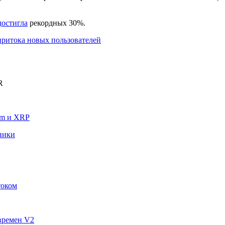
достигла
рекордных 30%.
притока новых пользователей
R
um и XRP
ники
током
времен V2