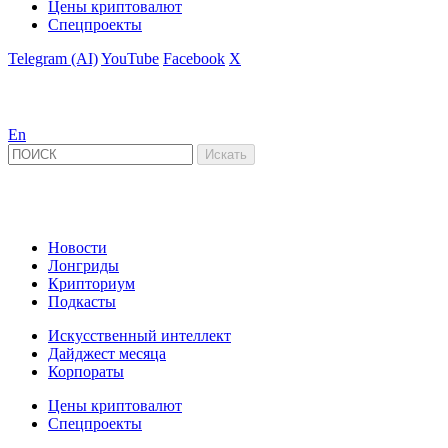
Цены криптовалют
Спецпроекты
Telegram (AI)
YouTube
Facebook
X
En
Новости
Лонгриды
Крипториум
Подкасты
Искусственный интеллект
Дайджест месяца
Корпораты
Цены криптовалют
Спецпроекты