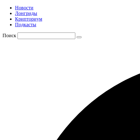
Новости
Лонгриды
Крипториум
Подкасты
Поиск