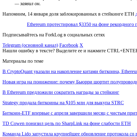
— заявил он.
Напомним, 14 января доля заблокированных в стейкинге ETH
Ethereum протестировал $3350 на фоне рекордного 
Подписывайтесь на ForkLog в социальных сетях
Telegram (основной канал)
Facebook
X
Нашли ошибку в тексте? Выделите ее и нажмите CTRL+ENTE
Материалы по теме
В CryptoQuant указали на накопление китами биткоина, Ethere
Новая игра на понижение: почему Бьюрри шортит полупровод
В Ethereum предложили сократить награды за стейкинг
Strategy продала биткоины на $105 млн для выкупа STRC
Биткоин-ETF впервые с апреля завершили месяц с чистым при
TD Cowen понизил цель по SharpLink на фоне слабости ETH
Команда Lido запустила крупнейшее обновление протокола со 