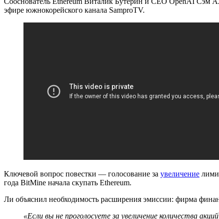
Сооснователь Ethereum Виталик Бутерин и CEO OpenAI Сэм Альт
эфире южнокорейского канала SamproTV.
Ключевой вопрос повестки — голосование за
увеличение
лимит
года BitMine начала скупать Ethereum.
Ли объяснил необходимость расширения эмиссии: фирма финан
«Если вы не проголосуете за увеличение количества акци