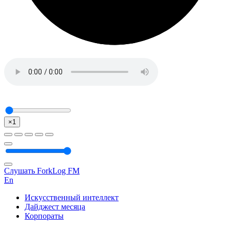
×1
Слушать ForkLog FM
En
Искусственный интеллект
Дайджест месяца
Корпораты