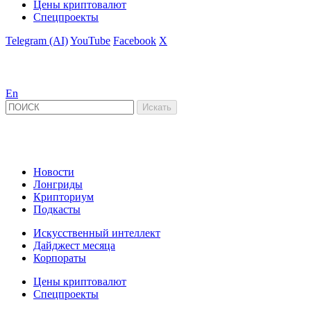
Цены криптовалют
Спецпроекты
Telegram (AI)
YouTube
Facebook
X
En
Новости
Лонгриды
Крипториум
Подкасты
Искусственный интеллект
Дайджест месяца
Корпораты
Цены криптовалют
Спецпроекты