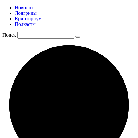
Новости
Лонгриды
Крипториум
Подкасты
Поиск