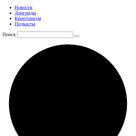
Новости
Лонгриды
Крипториум
Подкасты
Поиск