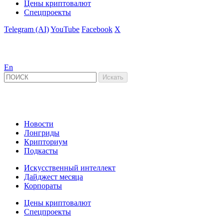
Цены криптовалют
Спецпроекты
Telegram (AI)
YouTube
Facebook
X
En
Новости
Лонгриды
Крипториум
Подкасты
Искусственный интеллект
Дайджест месяца
Корпораты
Цены криптовалют
Спецпроекты