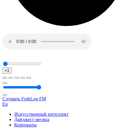
×1
Слушать ForkLog FM
En
Искусственный интеллект
Дайджест месяца
Корпораты