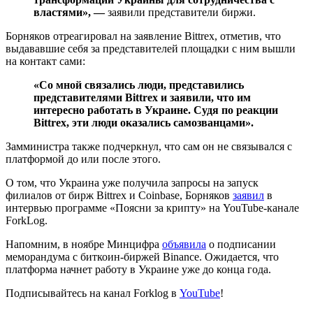
властями», —
заявили представители биржи.
Борняков отреагировал на заявление Bittrex, отметив, что
выдававшие себя за представителей площадки с ним вышли
на контакт сами:
«Со мной связались люди, представились
представителями Bittrex и заявили, что им
интересно работать в Украине. Судя по реакции
Bittrex, эти люди оказались самозванцами».
Замминистра также подчеркнул, что сам он не связывался с
платформой до или после этого.
О том, что Украина уже получила запросы на запуск
филиалов от бирж Bittrex и Coinbase, Борняков
заявил
в
интервью программе «Поясни за крипту» на YouTube-канале
ForkLog.
Напомним, в ноябре Минцифра
объявила
о подписании
меморандума с биткоин-биржей Binance. Ожидается, что
платформа начнет работу в Украине уже до конца года.
Подписывайтесь на канал Forklog в
YouTube
!