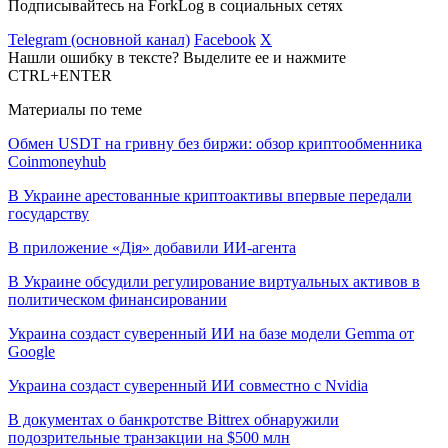
Подписывайтесь на ForkLog в социальных сетях
Telegram (основной канал)
Facebook
X
Нашли ошибку в тексте? Выделите ее и нажмите
CTRL+ENTER
Материалы по теме
Обмен USDT на гривну без биржи: обзор криптообменника
Coinmoneyhub
В Украине арестованные криптоактивы впервые передали
государству
В приложение «Дія» добавили ИИ-агента
В Украине обсудили регулирование виртуальных активов в
политическом финансировании
Украина создаст суверенный ИИ на базе модели Gemma от
Google
Украина создаст суверенный ИИ совместно с Nvidia
В документах о банкротстве Bittrex обнаружили
подозрительные транзакции на $500 млн