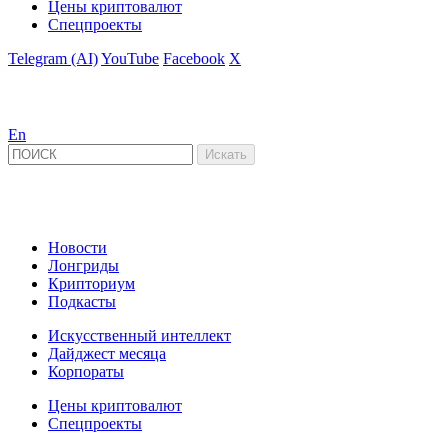
Цены криптовалют
Спецпроекты
Telegram (AI)
YouTube
Facebook
X
En
Новости
Лонгриды
Крипториум
Подкасты
Искусственный интеллект
Дайджест месяца
Корпораты
Цены криптовалют
Спецпроекты