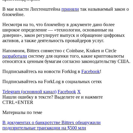
В мае власти Лихтенштейна
приняли
так называемый закон о
блокчейне.
Несмотря на то, что блокчейну в документе дано более
широкое определение — «технологии, основанные на
доверии», закон регулирует выпуск и обращение цифровых
активов, а также деятельность провайдеров услуг.
Напомним, Bittrex совместно с Coinbase, Kraken и Circle
разработали
систему для оценки того, какие криптовалюты
относятся к ценным бумагам согласно законодательству США.
Подписывайтесь на новости Forklog в
Facebook
!
Подписывайтесь на ForkLog в социальных сетях
Telegram (основной канал)
Facebook
X
Нашли ошибку в тексте? Выделите ее и нажмите
CTRL+ENTER
Материалы по теме
В документах о банкротстве Bittrex обнаружили
подозрительные транзакции на $500 млн