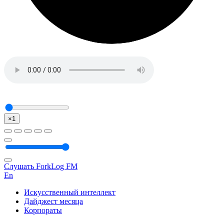
×1
Слушать ForkLog FM
En
Искусственный интеллект
Дайджест месяца
Корпораты