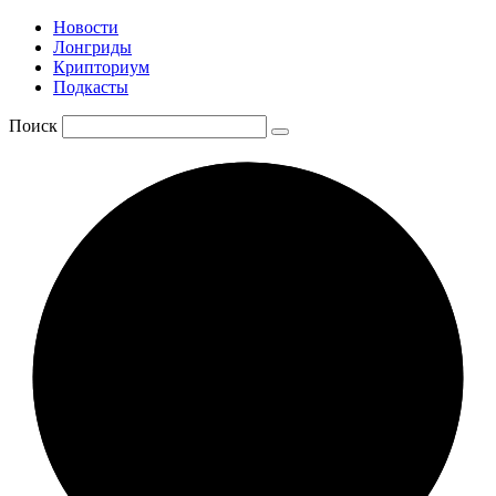
Новости
Лонгриды
Крипториум
Подкасты
Поиск