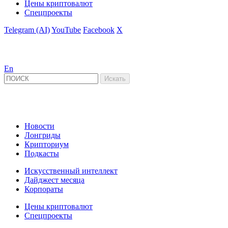
Цены криптовалют
Спецпроекты
Telegram (AI)
YouTube
Facebook
X
En
Новости
Лонгриды
Крипториум
Подкасты
Искусственный интеллект
Дайджест месяца
Корпораты
Цены криптовалют
Спецпроекты