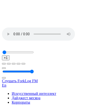
×1
Слушать ForkLog FM
En
Искусственный интеллект
Дайджест месяца
Корпораты