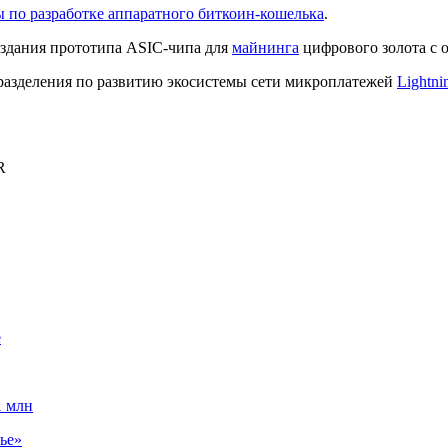
 по разработке аппаратного биткоин-кошелька
.
здания прототипа ASIC-чипа для
майнинга
цифрового золота с 
азделения по развитию экосистемы сети микроплатежей
Lightni
R
е
1 млн
ье»