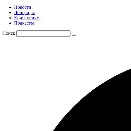
Новости
Лонгриды
Крипториум
Подкасты
Поиск