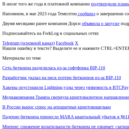
В июле того же года в платежной компании
подтвердили планы
Напомним, в мае 2023 года Темплтон
сообщил
о завершении со
Двумя месяцами ранее компания Дорси
объявила о запуске
подр
Подписывайтесь на ForkLog в социальных сетях
Telegram (основной канал)
Facebook
X
Нашли ошибку в тексте? Выделите ее и нажмите CTRL+ENTE
Материалы по теме
Сеть биткоина разделилась из-за софтфорка BIP-110
Разработчик указал на риск потери биткоинов из-за BIP-110
Хакеры опустошили Lightning-узлы через уязвимость в BTCPay
Медиакомпания Трампа свернула криптовалютное направлени
В России вырос спрос на аппаратные криптокошельки
Падение биткоина принесло MARA квартальный убыток в $61
Мнение: снижение волатильности биткоина не означает «затиш