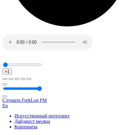
×1
Слушать ForkLog FM
En
Искусственный интеллект
Дайджест месяца
Корпораты