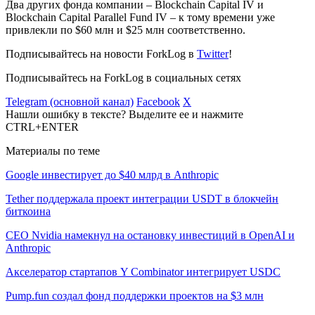
Два других фонда компании – Blockchain Capital IV и
Blockchain Capital Parallel Fund IV – к тому времени уже
привлекли по $60 млн и $25 млн соответственно.
Подписывайтесь на новости ForkLog в
Twitter
!
Подписывайтесь на ForkLog в социальных сетях
Telegram (основной канал)
Facebook
X
Нашли ошибку в тексте? Выделите ее и нажмите
CTRL+ENTER
Материалы по теме
Google инвестирует до $40 млрд в Anthropic
Tether поддержала проект интеграции USDT в блокчейн
биткоина
CEO Nvidia намекнул на остановку инвестиций в OpenAI и
Anthropic
Акселератор стартапов Y Combinator интегрирует USDC
Pump.fun создал фонд поддержки проектов на $3 млн