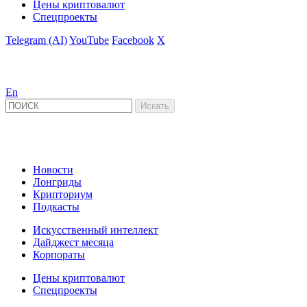
Цены криптовалют
Спецпроекты
Telegram (AI)
YouTube
Facebook
X
En
Новости
Лонгриды
Крипториум
Подкасты
Искусственный интеллект
Дайджест месяца
Корпораты
Цены криптовалют
Спецпроекты