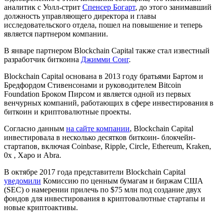
аналитик с Уолл-стрит
Спенсер Богарт
, до этого занимавший
должность управляющего директора и главы
исследовательского отдела, пошел на повышение и теперь
является партнером компании.
В январе партнером Blockchain Capital также стал известный
разработчик биткоина
Джимми Сонг
.
Blockchain Capital основана в 2013 году братьями Бартом и
Бредфордом Стивенсонами и руководителем Bitcoin
Foundation Броком Пирсом и является одной из первых
венчурных компаний, работающих в сфере инвестирования в
биткоин и криптовалютные проекты.
Согласно данным
на сайте компании
, Blockchain Capital
инвестировала в несколько десятков биткоин- блокчейн-
стартапов, включая Coinbase, Ripple, Circle, Ethereum, Kraken,
0x , Xapo и Abra.
В октябре 2017 года представители Blockchain Capital
уведомили
Комиссию по ценным бумагам и биржам США
(SEC) о намерении прилечь по $75 млн под создание двух
фондов для инвестирования в криптовалютные стартапы и
новые криптоактивы.