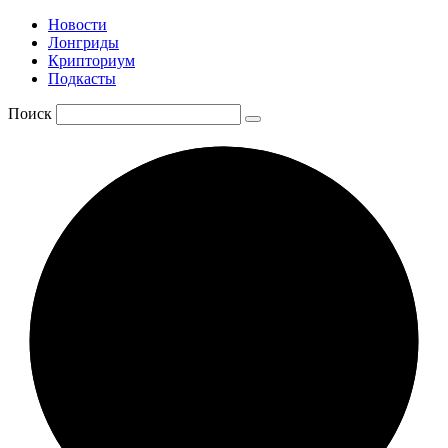
Новости
Лонгриды
Крипториум
Подкасты
Поиск