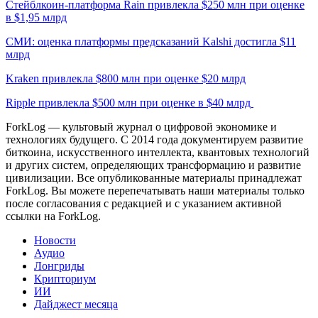
Стейблкоин-платформа Rain привлекла $250 млн при оценке
в $1,95 млрд
СМИ: оценка платформы предсказаний Kalshi достигла $11
млрд
Kraken привлекла $800 млн при оценке $20 млрд
Ripple привлекла $500 млн при оценке в $40 млрд
ForkLog — культовый журнал о цифровой экономике и
технологиях будущего. С 2014 года документируем развитие
биткоина, искусственного интеллекта, квантовых технологий
и других систем, определяющих трансформацию и развитие
цивилизации.
Все опубликованные материалы принадлежат
ForkLog. Вы можете перепечатывать наши материалы только
после согласования с редакцией и с указанием активной
ссылки на ForkLog.
Новости
Аудио
Лонгриды
Крипториум
ИИ
Дайджест месяца