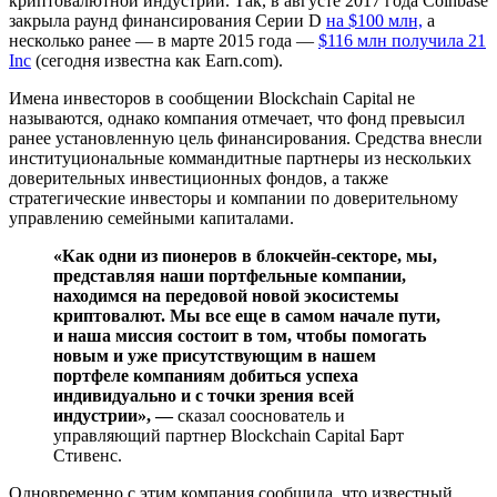
криптовалютной индустрии. Так, в августе 2017 года Coinbase
закрыла раунд финансирования Серии D
на $100 млн,
а
несколько ранее — в марте 2015 года —
$116 млн получила 21
Inc
(сегодня известна как Earn.com).
Имена инвесторов в сообщении Blockchain Capital не
называются, однако компания отмечает, что фонд превысил
ранее установленную цель финансирования. Средства внесли
институциональные коммандитные партнеры из нескольких
доверительных инвестиционных фондов, а также
стратегические инвесторы и компании по доверительному
управлению семейными капиталами.
«Как одни из пионеров в блокчейн-секторе, мы,
представляя наши портфельные компании,
находимся на передовой новой экосистемы
криптовалют. Мы все еще в самом начале пути,
и наша миссия состоит в том, чтобы помогать
новым и уже присутствующим в нашем
портфеле компаниям добиться успеха
индивидуально и с точки зрения всей
индустрии», —
сказал сооснователь и
управляющий партнер Blockchain Capital Барт
Стивенс.
Одновременно с этим компания сообщила, что известный