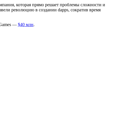
мпания, которая прямо решает проблемы сложности и
извели революцию в создании
dapps
, сократив время
n Games —
$40 млн
.