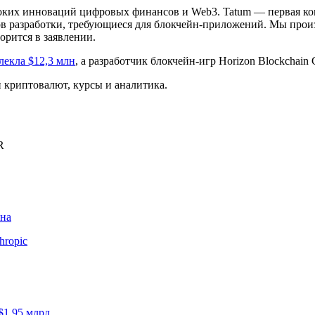
оких инноваций цифровых финансов и Web3. Tatum — первая ко
ов разработки, требующиеся для блокчейн-приложений. Мы про
орится в заявлении.
лекла $12,3 млн
, а разработчик блокчейн-игр Horizon Blockchai
криптовалют, курсы и аналитика.
R
ина
hropic
$1,95 млрд