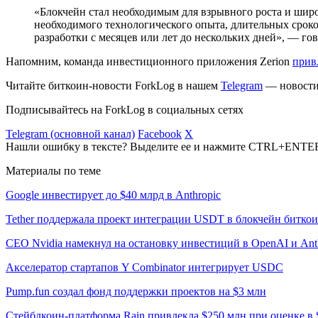
«Блокчейн стал необходимым для взрывного роста и шир
необходимого технологического опыта, длительных срок
разработки с месяцев или лет до нескольких дней», — гов
Напомним, команда инвестиционного приложения Zerion
прив
Читайте биткоин-новости ForkLog в нашем
Telegram
— новости 
Подписывайтесь на ForkLog в социальных сетях
Telegram (основной канал)
Facebook
X
Нашли ошибку в тексте? Выделите ее и нажмите CTRL+ENTE
Материалы по теме
Google инвестирует до $40 млрд в Anthropic
Tether поддержала проект интеграции USDT в блокчейн битко
CEO Nvidia намекнул на остановку инвестиций в OpenAI и Ant
Акселератор стартапов Y Combinator интегрирует USDC
Pump.fun создал фонд поддержки проектов на $3 млн
Стейблкоин-платформа Rain привлекла $250 млн при оценке в 