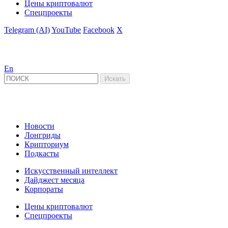
Цены криптовалют
Спецпроекты
Telegram (AI)
YouTube
Facebook
X
En
Новости
Лонгриды
Крипториум
Подкасты
Искусственный интеллект
Дайджест месяца
Корпораты
Цены криптовалют
Спецпроекты