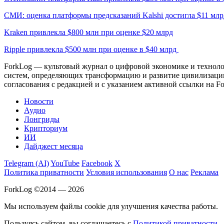
СМИ: оценка платформы предсказаний Kalshi достигла $11 млр
Kraken привлекла $800 млн при оценке $20 млрд
Ripple привлекла $500 млн при оценке в $40 млрд
ForkLog — культовый журнал о цифровой экономике и технолог
систем, определяющих трансформацию и развитие цивилизаци
согласования с редакцией и с указанием активной ссылки на Fo
Новости
Аудио
Лонгриды
Крипториум
ИИ
Дайджест месяца
Telegram (AI)
YouTube
Facebook
X
Политика приватности
Условия использования
О нас
Реклама
ForkLog ©2014 — 2026
Мы используем файлы cookie для улучшения качества работы.
Пользуясь сайтом, вы соглашаетесь с
Политикой приватности
.