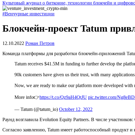
Культовый журнал о биткоине, технологии блокчейн и цифров
#Венчурные инвестиции
Блокчейн-проект Tatum привл
12.10.2022
Роман Петров
Команда платформы для разработки блокчейн-приложений Tatu
Tatum receives $41.5M in funding to further develop the platf
90k customers have given us their trust, with many applications 
Now, we are ready to make our platform more developed with n
More info👉
https://t.co/Qz9aH4QtJU
pic.twitter.com/Ng8eB
— Tatum (@tatum_io)
October 12, 2022
Раунд возглавила Evolution Equity Partners. В числе участников: 
Согласно заявлению, Tatum имеет работоспособный продукт и н