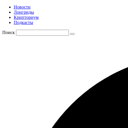
Новости
Лонгриды
Крипториум
Подкасты
Поиск