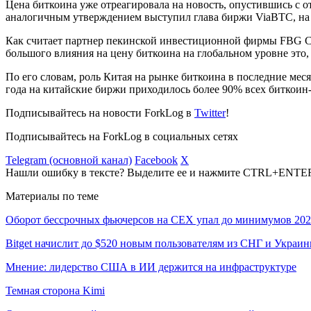
Цена биткоина уже отреагировала на новость, опустившись с о
аналогичным утверждением выступил глава биржи ViaBTC, на эт
Как считает партнер пекинской инвестиционной фирмы FBG Cap
большого влияния на цену биткоина на глобальном уровне это, с
По его словам, роль Китая на рынке биткоина в последние мес
года на китайские биржи приходилось более 90% всех биткоин-т
Подписывайтесь на новости ForkLog в
Twitter
!
Подписывайтесь на ForkLog в социальных сетях
Telegram (основной канал)
Facebook
X
Нашли ошибку в тексте? Выделите ее и нажмите CTRL+ENTE
Материалы по теме
Оборот бессрочных фьючерсов на CEX упал до минимумов 202
Bitget начислит до $520 новым пользователям из СНГ и Украи
Мнение: лидерство США в ИИ держится на инфраструктуре
Темная сторона Kimi