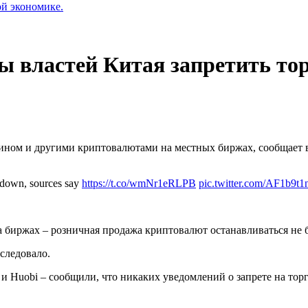
ой экономике.
ы властей Китая запретить то
ином и другими криптовалютами на местных биржах, сообщает в 
ckdown, sources say
https://t.co/wmNr1eRLPB
pic.twitter.com/AF1b9t
на биржах – розничная продажа криптовалют останавливаться не б
следовало.
 Huobi – сообщили, что никаких уведомлений о запрете на тор