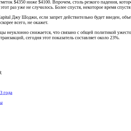
тметок $4350 ниже $4100. Впрочем, столь резкого падения, кото
от раз уже не случилось. Более спустя, некоторое время спустя
ital Джу Шоджи, если запрет действительно будет введен, объе
корее всего, не окажет.
яцы неуклонно снижается, что связано с общей политикой ужесто
ранзакций, сегодня этот показатель составляет около 23%.
R
3 года
ны