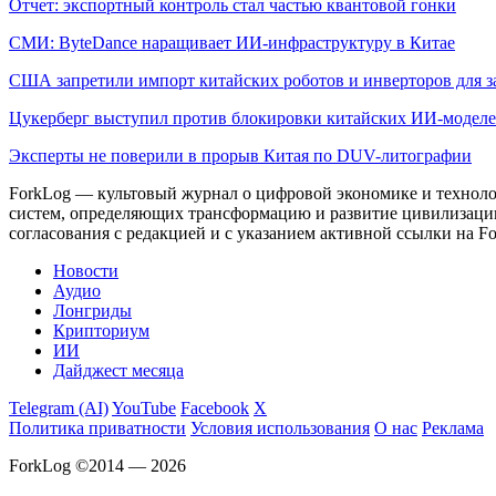
Отчет: экспортный контроль стал частью квантовой гонки
СМИ: ByteDance наращивает ИИ-инфраструктуру в Китае
США запретили импорт китайских роботов и инверторов для
Цукерберг выступил против блокировки китайских ИИ-модел
Эксперты не поверили в прорыв Китая по DUV-литографии
ForkLog — культовый журнал о цифровой экономике и технолог
систем, определяющих трансформацию и развитие цивилизаци
согласования с редакцией и с указанием активной ссылки на Fo
Новости
Аудио
Лонгриды
Крипториум
ИИ
Дайджест месяца
Telegram (AI)
YouTube
Facebook
X
Политика приватности
Условия использования
О нас
Реклама
ForkLog ©2014 — 2026