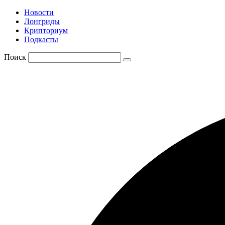
Новости
Лонгриды
Крипториум
Подкасты
Поиск