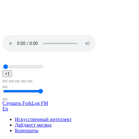
×1
Слушать ForkLog FM
En
Искусственный интеллект
Дайджест месяца
Корпораты