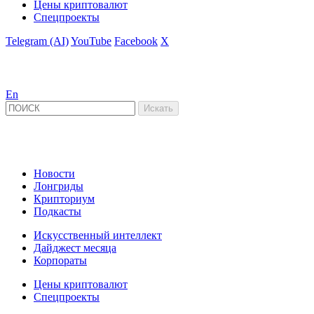
Цены криптовалют
Спецпроекты
Telegram (AI)
YouTube
Facebook
X
En
Новости
Лонгриды
Крипториум
Подкасты
Искусственный интеллект
Дайджест месяца
Корпораты
Цены криптовалют
Спецпроекты