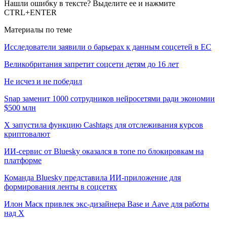
Нашли ошибку в тексте? Выделите ее и нажмите
CTRL+ENTER
Материалы по теме
Исследователи заявили о барьерах к данным соцсетей в ЕС
Великобритания запретит соцсети детям до 16 лет
Не исчез и не победил
Snap заменит 1000 сотрудников нейросетями ради экономии
$500 млн
X запустила функцию Cashtags для отслеживания курсов
криптовалют
ИИ-сервис от Bluesky оказался в топе по блокировкам на
платформе
Команда Bluesky представила ИИ-приложение для
формирования ленты в соцсетях
Илон Маск привлек экс-дизайнера Base и Aave для работы
над X