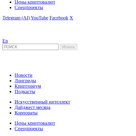
Цены криптовалют
Спецпроекты
Telegram (AI)
YouTube
Facebook
X
En
Новости
Лонгриды
Крипториум
Подкасты
Искусственный интеллект
Дайджест месяца
Корпораты
Цены криптовалют
Спецпроекты