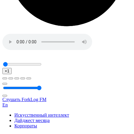
×1
Слушать ForkLog FM
En
Искусственный интеллект
Дайджест месяца
Корпораты