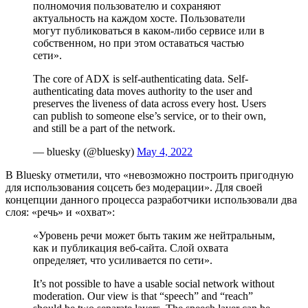
полномочия пользователю и сохраняют
актуальность на каждом хосте. Пользователи
могут публиковаться в каком-либо сервисе или в
собственном, но при этом оставаться частью
сети».
The core of ADX is self-authenticating data. Self-
authenticating data moves authority to the user and
preserves the liveness of data across every host. Users
can publish to someone else’s service, or to their own,
and still be a part of the network.
— bluesky (@bluesky)
May 4, 2022
В Bluesky отметили, что «невозможно построить пригодную
для использования соцсеть без модерации». Для своей
концепции данного процесса разработчики использовали два
слоя: «речь» и «охват»:
«Уровень речи может быть таким же нейтральным,
как и публикация веб-сайта. Слой охвата
определяет, что усиливается по сети».
It’s not possible to have a usable social network without
moderation. Our view is that “speech” and “reach”