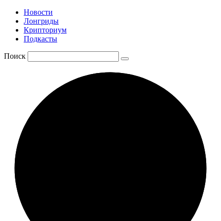
Новости
Лонгриды
Крипториум
Подкасты
Поиск