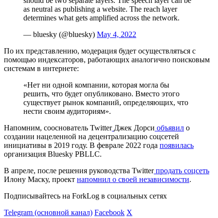
should be two separate layers. The speech layer can be
as neutral as publishing a website. The reach layer
determines what gets amplified across the network.
— bluesky (@bluesky)
May 4, 2022
По их представлению, модерация будет осуществляться с
помощью индексаторов, работающих аналогично поисковым
системам в интернете:
«Нет ни одной компании, которая могла бы
решить, что будет опубликовано. Вместо этого
существует рынок компаний, определяющих, что
нести своим аудиториям».
Напомним, сооснователь Twitter
Джек Дорси
объявил
о
создании нацеленной на децентрализацию соцсетей
инициативы в 2019 году. В феврале 2022 года
появилась
организация Bluesky PBLLC.
В апреле, после решения руководства Twitter
продать соцсеть
Илону Маску, проект
напомнил о своей независимости
.
Подписывайтесь на ForkLog в социальных сетях
Telegram (основной канал)
Facebook
X