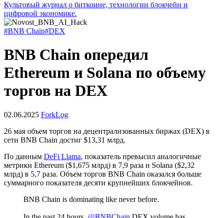
Культовый журнал о биткоине, технологии блокчейн и
цифровой экономике.
#BNB Chain
#DEX
BNB Chain опередил
Ethereum и Solana по объему
торгов на DEX
02.06.2025
ForkLog
26 мая объем торгов на децентрализованных биржах (DEX) в
сети BNB Chain достиг $13,31 млрд.
По данным
DeFi Llama
, показатель превысил аналогичные
метрики Ethereum ($1,675 млрд) в 7,9 раза и Solana ($2,32
млрд) в 5,7 раза. Объем торгов BNB Chain оказался больше
суммарного показателя десяти крупнейших блокчейнов.
BNB Chain is dominating like never before.
In the past 24 hours,
@BNBChain
DEX volume has