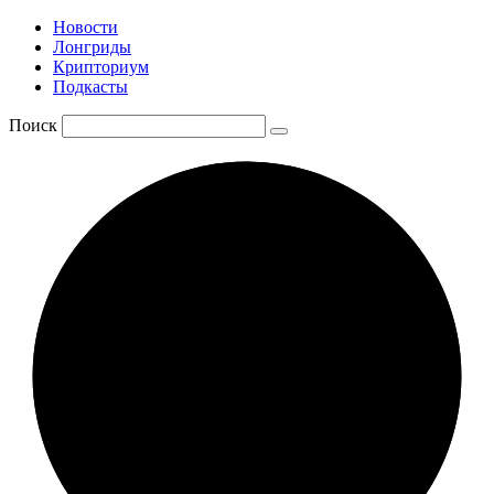
Новости
Лонгриды
Крипториум
Подкасты
Поиск