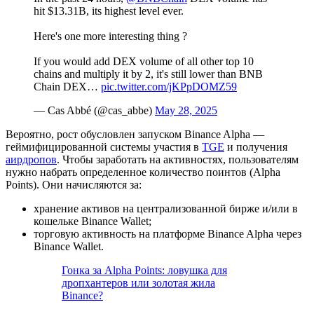
hit $13.31B, its highest level ever.
Here's one more interesting thing ?
If you would add DEX volume of all other top 10
chains and multiply it by 2, it's still lower than BNB
Chain DEX…
pic.twitter.com/jKPpDOMZ59
— Cas Abbé (@cas_abbe)
May 28, 2025
Вероятно, рост обусловлен запуском Binance Alpha ―
геймифицированной системы участия в
TGE
и получения
аирдропов
. Чтобы заработать на активностях, пользователям
нужно набрать определенное количество поинтов (Alpha
Points). Они начисляются за:
хранение активов на централизованной бирже и/или в
кошельке Binance Wallet;
торговую активность на платформе Binance Alpha через
Binance Wallet.
Гонка за Alpha Points: ловушка для
дропхантеров или золотая жила
Binance?