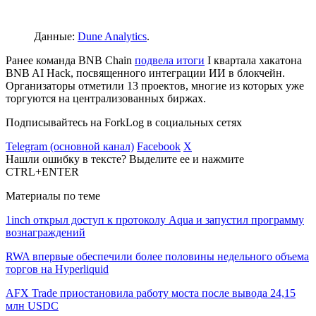
Данные:
Dune Analytics
.
Ранее команда BNB Chain
подвела итоги
I квартала хакатона
BNB AI Hack, посвященного интеграции ИИ в блокчейн.
Организаторы отметили 13 проектов, многие из которых уже
торгуются на централизованных биржах.
Подписывайтесь на ForkLog в социальных сетях
Telegram (основной канал)
Facebook
X
Нашли ошибку в тексте? Выделите ее и нажмите
CTRL+ENTER
Материалы по теме
1inch открыл доступ к протоколу Aqua и запустил программу
вознаграждений
RWA впервые обеспечили более половины недельного объема
торгов на Hyperliquid
AFX Trade приостановила работу моста после вывода 24,15
млн USDC