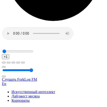
×1
Слушать ForkLog FM
En
Искусственный интеллект
Дайджест месяца
Корпораты