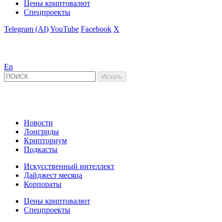
Цены криптовалют
Спецпроекты
Telegram (AI)
YouTube
Facebook
X
En
Новости
Лонгриды
Крипториум
Подкасты
Искусственный интеллект
Дайджест месяца
Корпораты
Цены криптовалют
Спецпроекты