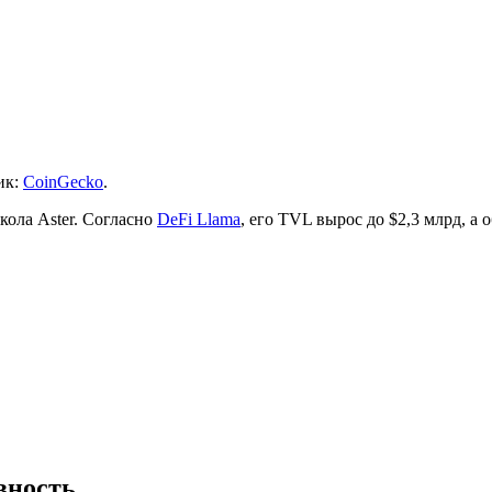
ик:
CoinGecko
.
кола Aster. Согласно
DeFi Llama
, его
TVL
вырос до $2,3 млрд, а 
вность