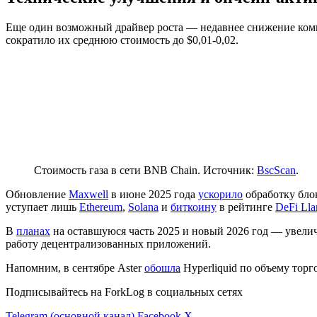
Еще один возможный драйвер роста — недавнее снижение ком
сократило их среднюю стоимость до $0,01-0,02.
Стоимость газа в сети BNB Chain. Источник:
BscScan
.
Обновление
Maxwell
в июне 2025 года
ускорило
обработку бло
уступает лишь
Ethereum
,
Solana
и
биткоину
в рейтинге
DeFi Ll
В
планах
на оставшуюся часть 2025 и новый 2026 год — увелич
работу децентрализованных приложений.
Напомним, в сентябре Aster
обошла
Hyperliquid по объему торг
Подписывайтесь на ForkLog в социальных сетях
Telegram (основной канал)
Facebook
X