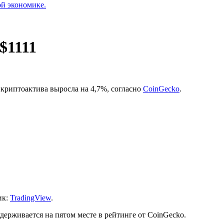
ой экономике.
$1111
 криптоактива выросла на 4,7%, согласно
CoinGecko
.
ик:
TradingView
.
ерживается на пятом месте в рейтинге от CoinGecko.