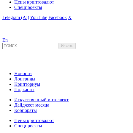
Цены криптовалют
Спецпроекты
Telegram (AI)
YouTube
Facebook
X
En
Новости
Лонгриды
Крипториум
Подкасты
Искусственный интеллект
Дайджест месяца
Корпораты
Цены криптовалют
Спецпроекты