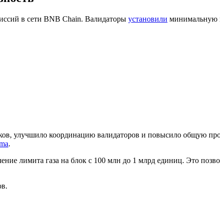
иссий в сети BNB Chain. Валидаторы
установили
минимальную це
ков, улучшило координацию валидаторов и повысило общую про
ama
.
ение лимита газа на блок с 100 млн до 1 млрд единиц. Это позв
ов.