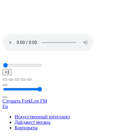
×1
Слушать ForkLog FM
En
Искусственный интеллект
Дайджест месяца
Корпораты