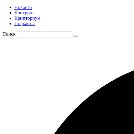
Новости
Лонгриды
Крипториум
Подкасты
Поиск