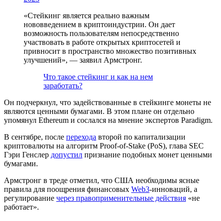
«Стейкинг является реально важным
нововведением в криптоиндустрии. Он дает
возможность пользователям непосредственно
участвовать в работе открытых криптосетей и
привносит в пространство множество позитивных
улучшений», — заявил Армстронг.
Что такое стейкинг и как на нем
заработать?
Он подчеркнул, что задействованные в стейкинге монеты не
являются ценными бумагами. В этом плане он отдельно
упомянул Ethereum и сослался на мнение экспертов Paradigm.
В сентябре, после
перехода
второй по капитализации
криптовалюты на алгоритм Proof-of-Stake (PoS), глава
SEC
Гэри Генслер
допустил
признание подобных монет ценными
бумагами.
Армстронг в треде отметил, что США необходимы ясные
правила для поощрения финансовых
Web3
-инноваций, а
регулирование
через правоприменительные действия
«не
работает».