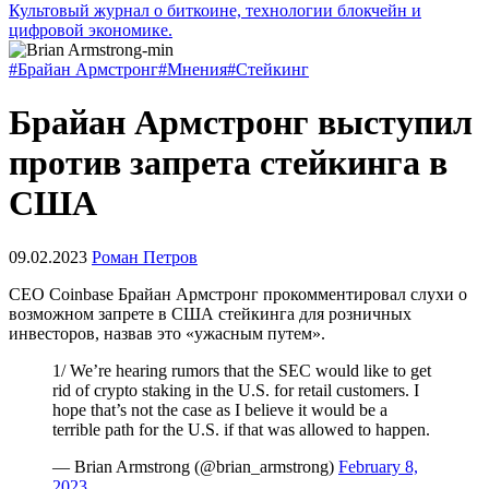
Культовый журнал о биткоине, технологии блокчейн и
цифровой экономике.
#Брайан Армстронг
#Мнения
#Стейкинг
Брайан Армстронг выступил
против запрета стейкинга в
США
09.02.2023
Роман Петров
CEO Coinbase Брайан Армстронг прокомментировал слухи о
возможном запрете в США стейкинга для розничных
инвесторов, назвав это «ужасным путем».
1/ We’re hearing rumors that the SEC would like to get
rid of crypto staking in the U.S. for retail customers. I
hope that’s not the case as I believe it would be a
terrible path for the U.S. if that was allowed to happen.
— Brian Armstrong (@brian_armstrong)
February 8,
2023