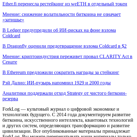
Ether.fi перенесла рестейкинг из weETH в отдельный токен
Мнение: снижение волатильности биткоина не означает
«затишье»
В Ledger предупредили об ИИ-рисках на фоне взлома
Coldcard
В Dragonfly оценили предотвращение взлома Coldcard в $2
Мнение: криптоиндустрия переживет провал CLARITY Act в
Сенате
В Ethereum предложили сократить награды за стейкинг
Рэй Далио: ИИ-пузырь напомнил 1929 и 2000 годы
Аналитики поддержали отход Strategy от чистого биткоин-
резерва
ForkLog — культовый журнал о цифровой экономике и
технологиях будущего. С 2014 года документируем развитие
биткоина, искусственного интеллекта, квантовых технологий
и других систем, определяющих трансформацию и развитие
цивилизации.
Все опубликованные материалы принадлежат
ForkLog. Вы можете перепечатывать наши материалы только