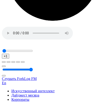
×1
Слушать ForkLog FM
En
Искусственный интеллект
Дайджест месяца
Корпораты