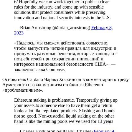
6/ Hopefully we can work together to publish clear
rules for the industry, and come up with sensible
solutions that protect consumers while preserving
innovation and national security interests in the U.S.
— Brian Armstrong (@brian_armstrong)
February 8,
2023
«Надеюсь, мы сможем действовать совместно,
чтобы выпустить четкие правила для индустрии и
придумать разумные решения, которые защищают
потребителей при сохранении инноваций и
интересов национальной безопасности США», —
заключил глава Coinbase.
Основатель Cardano Чарльз Хоскинсон в комментарии к треду
Армстронга назвал механизм стейкинга Ethereum
«проблематичным».
Ethereum staking is problematic. Temporarily giving up
your assets to someone else to have them get a return
looks a lot like regulated products. Slashing and bonds
not so good. Non-custodial liquid staking on the other
hand is like the mining pools we’ve used for 13 years
— Charles Hoskinson (@IOHK_Charles)
February 9,