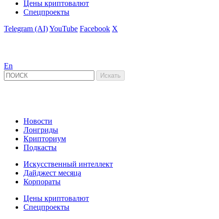
Цены криптовалют
Спецпроекты
Telegram (AI)
YouTube
Facebook
X
En
Новости
Лонгриды
Крипториум
Подкасты
Искусственный интеллект
Дайджест месяца
Корпораты
Цены криптовалют
Спецпроекты