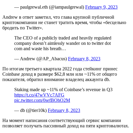
— paulgrewal.eth (@iampaulgrewal)
February 9, 2023
Andrew в ответ заметил, что глава крупной публичной
криптокомпании не станет тратить время, чтобы «бесцельно
бродить по Twitter».
The CEO of a publicly traded and heavily regulated
company doesn’t aimlessly wander on to twitter dot
com and waste his breath…
— Andrew (@AP_Abacus)
February 8, 2023
По итогам третьего квартала 2022 года стейкинг принес
Coinbase доход в размере $62,8 млн или ~11% от общего
показателя, обратил внимание владелец аккаунта db.
Staking made up ~11% of Coinbase’s revenue in Q3
https://t.co/47wVVc7AFG
pic.twitter.com/0sefBOhO2M
— db (@tier10k)
February 8, 2023
На момент написания соответствующий сервис компании
позволяет получать пассивный доход на пяти криптовалютах.