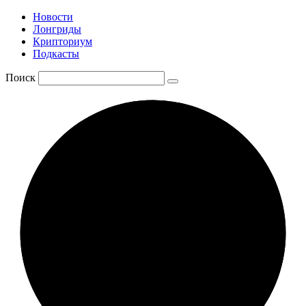
Новости
Лонгриды
Крипториум
Подкасты
Поиск