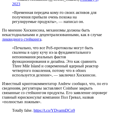
2023
«Временная передача кому-то своих активов для
получения прибыли очень похожа на
регулируемые продукты», — написал он.
По мнению Хоскинсона, механизмы должны быть
некастодиальными и децентрализованными, как в случае
ликвидного стейкинга
.
«Печально, что все PoS-протоколы могут быть
свалены в одну кучу из-за фундаментального
непонимания реальных фактов
функционирования и дизайна. Это как сравнить
Three Mile Island
и современный ядерный реактор
четвертого поколения, потому что в обоих
используется деление», — заключил Хоскинсон.
Известный криптокомментатор Andrew сообщил, что, по его
сведениям, регуляторы заставляют Coinbase закрыть
связанные со стейкингом продукты. Его заявление опроверг
главный юрисконсульт компании Пол Гревал, назвав
«полностью ложным».
Totally false.
https://t.co/YDvarmDCo9