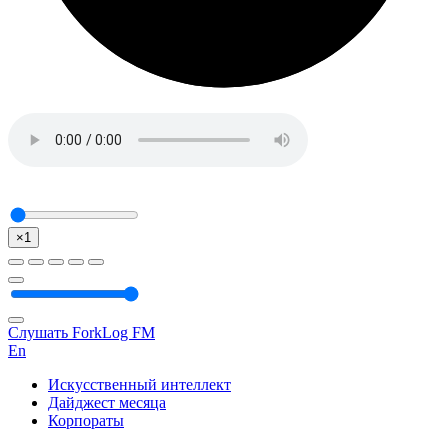
×1
Слушать ForkLog FM
En
Искусственный интеллект
Дайджест месяца
Корпораты