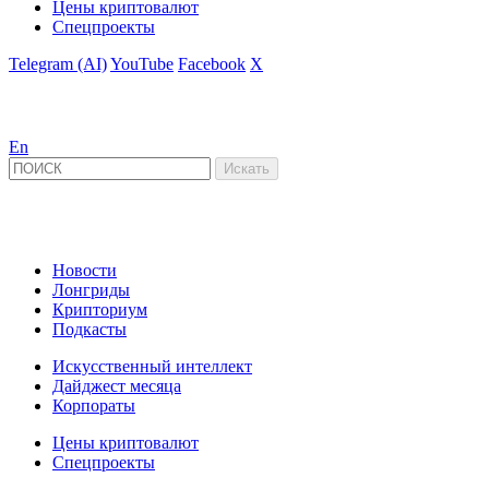
Цены криптовалют
Спецпроекты
Telegram (AI)
YouTube
Facebook
X
En
Новости
Лонгриды
Крипториум
Подкасты
Искусственный интеллект
Дайджест месяца
Корпораты
Цены криптовалют
Спецпроекты