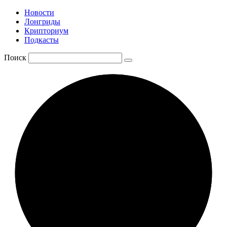
Новости
Лонгриды
Крипториум
Подкасты
Поиск