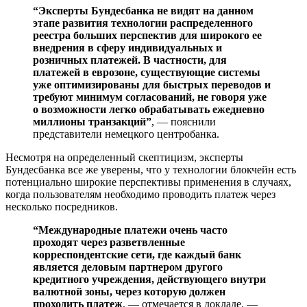
“Эксперты Бундесбанка не видят на данном
этапе развития технологии распределенного
реестра больших перспектив для широкого ее
внедрения в сферу индивидуальных и
розничных платежей. В частности, для
платежей в еврозоне, существующие системы
уже оптимизированы для быстрых переводов и
требуют минимум согласований, не говоря уже
о возможности легко обрабатывать ежедневно
миллионы транзакций”
, — пояснили
представители немецкого центробанка.
Несмотря на определенный скептицизм, эксперты
Бундесбанка все же уверены, что у технологии блокчейн есть
потенциально широкие перспективы применения в случаях,
когда пользователям необходимо проводить платеж через
несколько посредников.
“Международные платежи очень часто
проходят через разветвленные
корреспондентские сети, где каждый банк
является деловым партнером другого
кредитного учреждения, действующего внутри
валютной зоны, через которую должен
проходить платеж
, — отмечается в докладе. —