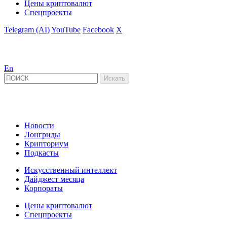
Цены криптовалют
Спецпроекты
Telegram (AI)
YouTube
Facebook
X
En
Новости
Лонгриды
Крипториум
Подкасты
Искусственный интеллект
Дайджест месяца
Корпораты
Цены криптовалют
Спецпроекты