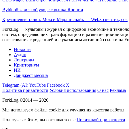
Bybit объявила об уходе с рынка Японии
Кремниевые танки: Мокси Марлинспайк — Web3-скептик, созд
ForkLog — культовый журнал о цифровой экономике и технолог
систем, определяющих трансформацию и развитие цивилизаци
согласования с редакцией и с указанием активной ссылки на Fo
Новости
Аудио
Лонгриды
Крипториум
ИИ
Дайджест месяца
Telegram (AI)
YouTube
Facebook
X
Политика приватности
Условия использования
О нас
Реклама
ForkLog ©2014 — 2026
Мы используем файлы cookie для улучшения качества работы.
Пользуясь сайтом, вы соглашаетесь с
Политикой приватности
.