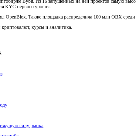
птобирже Bybit. Из 16 запущенных на ней проектов самую высо
ция KYC первого уровня.
ы OpenBlox. Также площадка распределила 100 млн OBX среди 
криптовалют, курсы и аналитика.
R
ов
году
движущую силу рынка
екуляций»