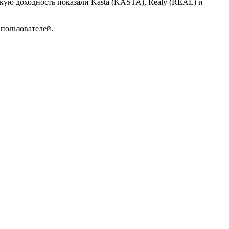
кую доходность показали Kasta (KASTA), Realy (REAL) и
пользователей.