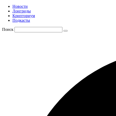
Новости
Лонгриды
Крипториум
Подкасты
Поиск