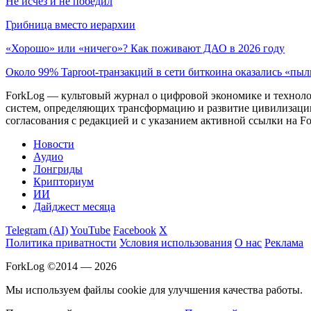
Не исчез и не победил
Грибница вместо иерархии
«Хорошо» или «ничего»? Как поживают ДАО в 2026 году
Около 99% Taproot-транзакций в сети биткоина оказались «пы
ForkLog — культовый журнал о цифровой экономике и технолог
систем, определяющих трансформацию и развитие цивилизаци
согласования с редакцией и с указанием активной ссылки на Fo
Новости
Аудио
Лонгриды
Крипториум
ИИ
Дайджест месяца
Telegram (AI)
YouTube
Facebook
X
Политика приватности
Условия использования
О нас
Реклама
ForkLog ©2014 — 2026
Мы используем файлы cookie для улучшения качества работы.