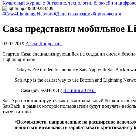
Культовый журнал о биткоине, технологии блокчейн и цифров
#Casa
#Lightning Network
#Децентрализация
#приложения
Casa представил мобильное Li
03.07.2019
Алекс Кондратюк
Стартап Casa, специализирующийся на создании систем безопа
Lightning-нодой.
Today we’re thrilled to announce Sats App with SatsBack rewa
Sats App is the easiest way to use Bitcoin and Lightning Netw
— Casa (@CasaHODL)
3 липня 2019 р.
Sats App позиционируется как некастодиальный биткоин-коше
SatsBack, в рамках которой пользователи будут получать небо
тысяч сатоши.
«Возможности, направленные на расширение использов
появиться возможность зарабатывать криптовалюту быс