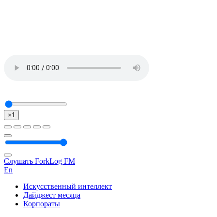
×1
Слушать ForkLog FM
En
Искусственный интеллект
Дайджест месяца
Корпораты