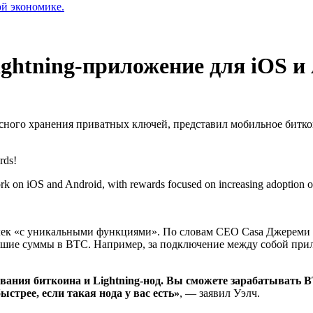
ой экономике.
ghtning-приложение для iOS и
сного хранения приватных ключей, представил мобильное битко
rds!
ork on iOS and Android, with rewards focused on increasing adoption o
лек «с уникальными функциями». По словам CEO Casa Джереми У
льшие суммы в BTC. Например, за подключение между собой прил
ания биткоина и Lightning-нод. Вы сможете зарабатывать BT
трее, если такая нода у вас есть»
, — заявил Уэлч.