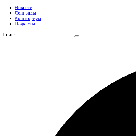
Новости
Лонгриды
Крипториум
Подкасты
Поиск