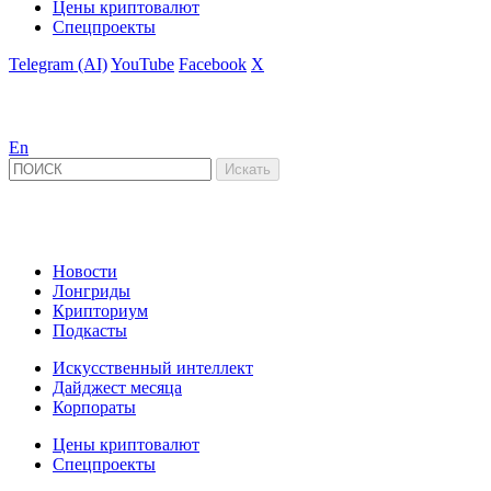
Цены криптовалют
Спецпроекты
Telegram (AI)
YouTube
Facebook
X
En
Новости
Лонгриды
Крипториум
Подкасты
Искусственный интеллект
Дайджест месяца
Корпораты
Цены криптовалют
Спецпроекты