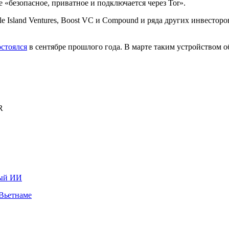
 «безопасное, приватное и подключается через Tor».
tle Island Ventures, Boost VC и Compound и ряда других инвестор
остоялся
в сентябре прошлого года. В марте таким устройством о
R
ный ИИ
 Вьетнаме