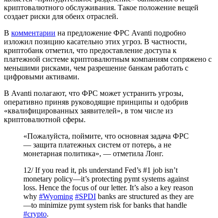
криптовалютного обслуживания. Такое положение вещей
создает риски для обеих отраслей.
В
комментарии
на предложение ФРС Avanti подробно
изложил позицию касательно этих угроз. В частности,
криптобанк отметил, что предоставление доступа к
платежной системе криптовалютным компаниям сопряжено с
меньшими рисками, чем разрешение банкам работать с
цифровыми активами.
В Avanti полагают, что ФРС может устранить угрозы,
оперативно приняв руководящие принципы и одобрив
«квалифицированных заявителей», в том числе из
криптовалютной сферы.
«Пожалуйста, поймите, что основная задача ФРС
— защита платежных систем от потерь, а не
монетарная политика», — отметила Лонг.
12/ If you read it, pls understand Fed’s #1 job isn’t
monetary policy—it’s protecting pymt systems against
loss. Hence the focus of our letter. It’s also a key reason
why
#Wyoming
#SPDI
banks are structured as they are
—to minimize pymt system risk for banks that handle
#crypto
.