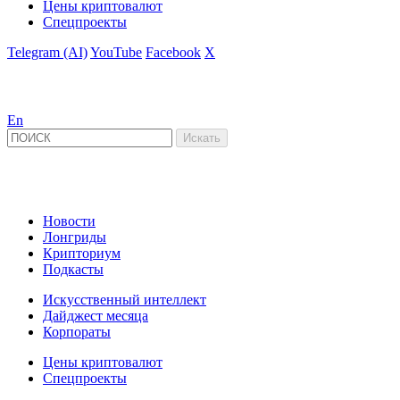
Цены криптовалют
Спецпроекты
Telegram (AI)
YouTube
Facebook
X
En
Новости
Лонгриды
Крипториум
Подкасты
Искусственный интеллект
Дайджест месяца
Корпораты
Цены криптовалют
Спецпроекты