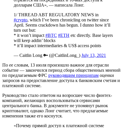
долларам США», — написала Лонг.
1/ THREAD ABT REGULATORY NEWS in
#crypto
, which I’ve been chronicling on twitter since
April. Seems crackdown has begun. I dunno how it’ll
turn out but:
* it won’t impact
#BTC
#ETH
etc directly. Base layers
will keep addin’ blocks
* it’ll impact intermediaries & US$ access points
— Caitlin Long 🔑 (@CaitlinLong_)
July 13, 2021
По ее словам, 13 июля произошло важное для отрасли
событие — закончился период сбора общественных мнений
по предлагаемым ФРС
руководящим принципам
оценки
запросов на предоставление доступа к банковским счетам и
платежной системе.
Руководство стало ответом на возросшее число финтех-
компаний, желающих воспользоваться сервисами
центрального банка. В документе не упомянут рынок
криптовалют, однако Лонг считает, что предлагаемые
изменения также его коснутся.
«Почему прямой доступ к платежной системе