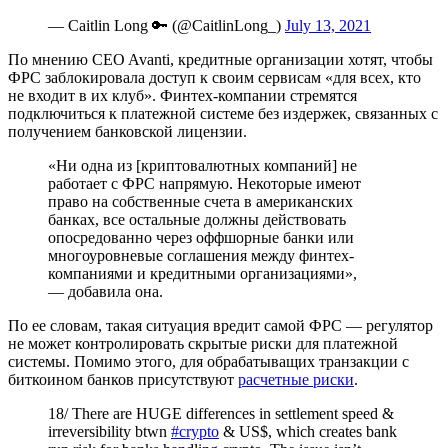
— Caitlin Long 🔑 (@CaitlinLong_)
July 13, 2021
По мнению CEO Avanti, кредитные организации хотят, чтобы
ФРС заблокировала доступ к своим сервисам «для всех, кто
не входит в их клуб». Финтех-компании стремятся
подключиться к платежной системе без издержек, связанных с
получением банковской лицензии.
«Ни одна из [криптовалютных компаний] не
работает с ФРС напрямую. Некоторые имеют
право на собственные счета в американских
банках, все остальные должны действовать
опосредованно через оффшорные банки или
многоуровневые соглашения между финтех-
компаниями и кредитными организациями»,
— добавила она.
По ее словам, такая ситуация вредит самой ФРС — регулятор
не может контролировать скрытые риски для платежной
системы. Помимо этого, для обрабатыващих транзакции с
биткоином банков присутствуют
расчетные риски
.
18/ There are HUGE differences in settlement speed &
irreversibility btwn
#crypto
& US$, which creates bank