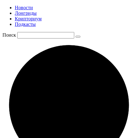
Новости
Лонгриды
Крипториум
Подкасты
Поиск