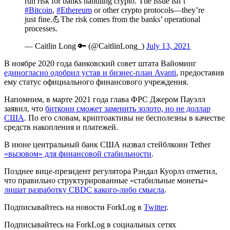
run risk for banks handling crypto. The issue isn’t
#Bitcoin
,
#Ethereum
or other crypto protocols—they’re
just fine.💪The risk comes from the banks’ operational
processes.
— Caitlin Long 🔑 (@CaitlinLong_)
July 13, 2021
В ноябре 2020 года банковский совет штата Вайоминг
единогласно одобрил устав и бизнес-план Avanti
, предоставив
ему статус официального финансового учреждения.
Напомним, в марте 2021 года глава ФРС Джером Пауэлл
заявил, что
биткоин сможет заменить золото, но не доллар
США
. По его словам, криптоактивы не бесполезны в качестве
средств накопления и платежей.
В июне центральный банк США назвал стейблкоин Tether
«вызовом» для финансовой стабильности
.
Позднее вице-президент регулятора Рэндал Куорлз отметил,
что правильно структурированные «стабильные монеты»
лишат разработку
CBDC
какого-либо смысла
.
Подписывайтесь на новости ForkLog в
Twitter
.
Подписывайтесь на ForkLog в социальных сетях