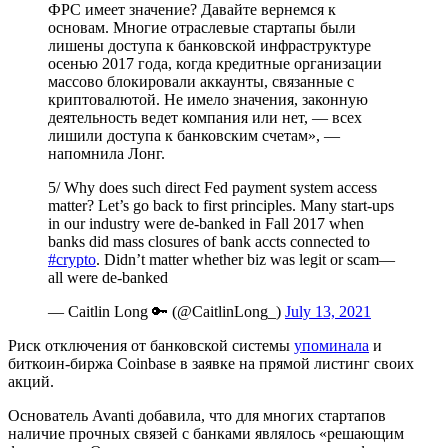
ФРС имеет значение? Давайте вернемся к
основам. Многие отраслевые стартапы были
лишены доступа к банковской инфраструктуре
осенью 2017 года, когда кредитные организации
массово блокировали аккаунты, связанные с
криптовалютой. Не имело значения, законную
деятельность ведет компания или нет, — всех
лишили доступа к банковским счетам», —
напомнила Лонг.
5/ Why does such direct Fed payment system access
matter? Let’s go back to first principles. Many start-ups
in our industry were de-banked in Fall 2017 when
banks did mass closures of bank accts connected to
#crypto
. Didn’t matter whether biz was legit or scam—
all were de-banked
— Caitlin Long 🔑 (@CaitlinLong_)
July 13, 2021
Риск отключения от банковской системы
упоминала
и
биткоин-биржа Coinbase в заявке на прямой листинг своих
акций.
Основатель Avanti добавила, что для многих стартапов
наличие прочных связей с банками являлось «решающим