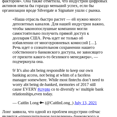
фактором». Она также отметила, что индустрия цифровых
активов имела бы гораздо меньший успех, если бы
организации вроде Silvergate и Signature ушли с рынка.
«Наша отрасль быстро растет — ей нужно много
депозитных каналов. Для нашей индустрии важно,
чтобы законопослушные компании могли
самостоятельно получить прямой доступ к
долларам США. Речь идет не только об
избавлении от многоуровневых комиссий […].
Речь идет о сознательном сохранении нашего
собственного банковского доступа, не зависящего
от прихоти какого-то безликого менеджера», —
подчеркнула она.
9/ It’s also abt being responsible to keep our own
banking access, not being at whim of a faceless
manager somewhere. While most fintechs don’t need to
worry abt being de-banked, memories of 2017 still
cause EVERY
#crypto
co to diversify w/ multiple bank
relationships,even today.
— Caitlin Long 🔑 (@CaitlinLong_)
July 13, 2021
Лонг заявила, что одной из проблем индустрии сейчас
является «принудительное разделение» банковского и