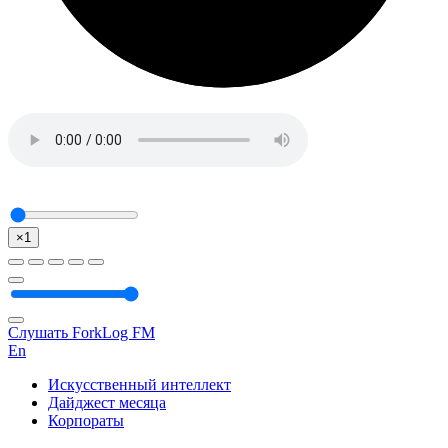
×1
Слушать ForkLog FM
En
Искусственный интеллект
Дайджест месяца
Корпораты