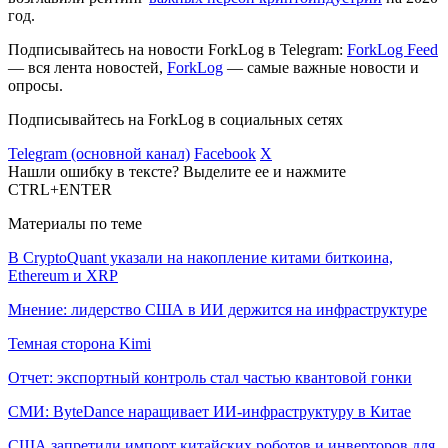
год.
Подписывайтесь на новости ForkLog в Telegram:
ForkLog Feed
— вся лента новостей,
ForkLog
— самые важные новости и
опросы.
Подписывайтесь на ForkLog в социальных сетях
Telegram (основной канал)
Facebook
X
Нашли ошибку в тексте? Выделите ее и нажмите
CTRL+ENTER
Материалы по теме
В CryptoQuant указали на накопление китами биткоина,
Ethereum и XRP
Мнение: лидерство США в ИИ держится на инфраструктуре
Темная сторона Kimi
Отчет: экспортный контроль стал частью квантовой гонки
СМИ: ByteDance наращивает ИИ-инфраструктуру в Китае
США запретили импорт китайских роботов и инверторов для