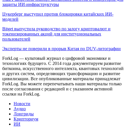
защиты ИИ-инфраструктуры
Цукерберг выступил против блокировки китайских ИИ-
моделей
Bitget выпустила руководство по залогу криптовалют и
токенизированных акций для институциональных
пользователей
Эксперты не поверили в прорыв Китая по DUV-литографии
ForkLog — культовый журнал о цифровой экономике и
технологиях будущего. С 2014 года документируем развитие
биткоина, искусственного интеллекта, квантовых технологий
и других систем, определяющих трансформацию и развитие
цивилизации.
Все опубликованные материалы принадлежат
ForkLog. Вы можете перепечатывать наши материалы только
после согласования с редакцией и с указанием активной
ссылки на ForkLog.
Новости
Аудио
Лонгриды
Крипториум
ИИ