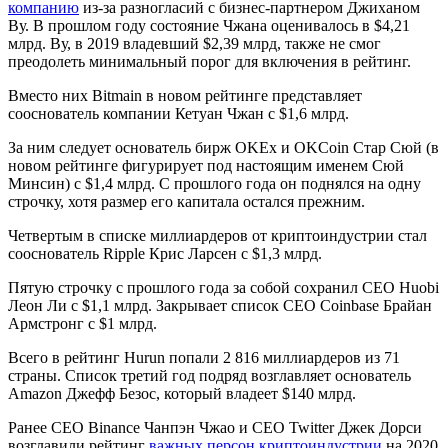
компанию
из-за разногласий с бизнес-партнером Джиханом
Ву. В прошлом году состояние Чжана оценивалось в $4,21
млрд. Ву, в 2019 владевший $2,39 млрд, также не смог
преодолеть минимальный порог для включения в рейтинг.
Вместо них Bitmain в новом рейтинге представляет
сооснователь компании Кетуан Чжан с $1,6 млрд.
За ним следует основатель бирж OKEx и OKCoin Стар Сюй (в
новом рейтинге фигурирует под настоящим именем Сюй
Минсин) с $1,4 млрд. С прошлого года он поднялся на одну
строчку, хотя размер его капитала остался прежним.
Четвертым в списке миллиардеров от криптоиндустрии стал
сооснователь Ripple Крис Ларсен с $1,3 млрд.
Пятую строчку с прошлого года за собой сохранил CEO Huobi
Леон Ли с $1,1 млрд. Закрывает список CEO Coinbase Брайан
Армстронг с $1 млрд.
Всего в рейтинг Hurun попали 2 816 миллиардеров из 71
страны. Список третий год подряд возглавляет основатель
Amazon Джефф Безос, который владеет $140 млрд.
Ранее CEO Binance Чанпэн Чжао и CEO Twitter Джек Дорси
возглавили рейтинг
важных персон криптоиндустрии
на 2020