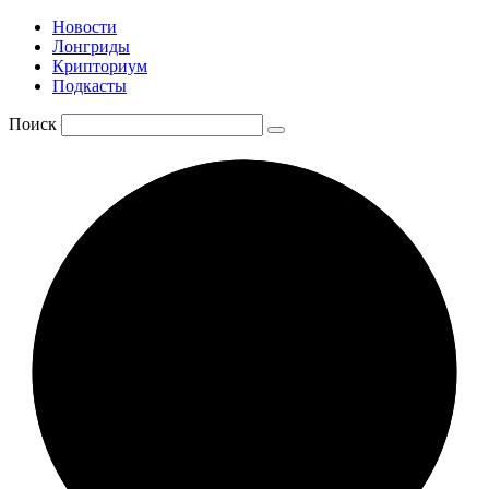
Новости
Лонгриды
Крипториум
Подкасты
Поиск