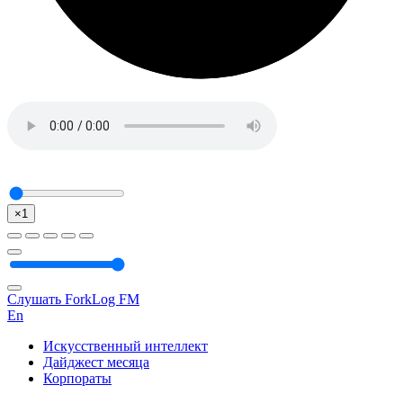
×1
Слушать ForkLog FM
En
Искусственный интеллект
Дайджест месяца
Корпораты