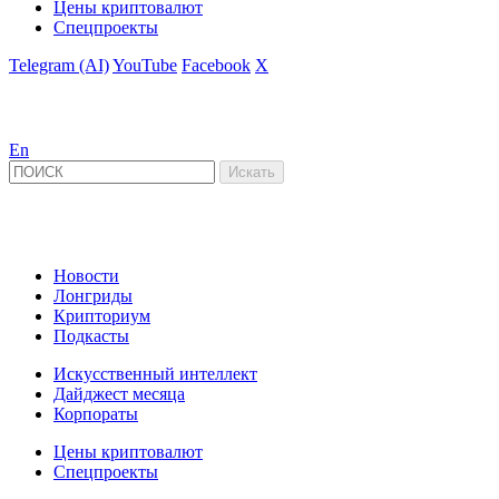
Цены криптовалют
Спецпроекты
Telegram (AI)
YouTube
Facebook
X
En
Новости
Лонгриды
Крипториум
Подкасты
Искусственный интеллект
Дайджест месяца
Корпораты
Цены криптовалют
Спецпроекты